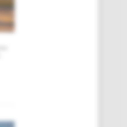
ione
-