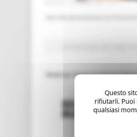
MARTEDÌ 17 DICEMBRE 2024 13:21
Avvio alla sperimentazione nei CPI di Ascol
Comunicati stampa
Centri Impiego
In p
Webinar Opportunità professi
Questo sito
rifiutarli. Puo
qualsiasi mome