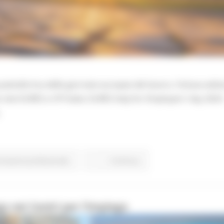
piattaforma delle giornate europee del lavoro, l’ottava ediz
 rete EURES e CPI Italia: EURES Italy for Employers’ day 2024 
.
rmazione professionale
Continua..
o nei Centri per l’Impiego