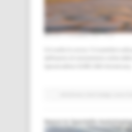
MARTEDÌ 17 DICEMBRE 2024 13:32
Si è svolto lo scorso 13 novembre sulla 
dell’evento di reclutamento online della
Special edition EURES 30th Anniversary
Attività Eures
Centri Impiego
Lavoro Fo
Nasce lo Sportello Autoimpieg