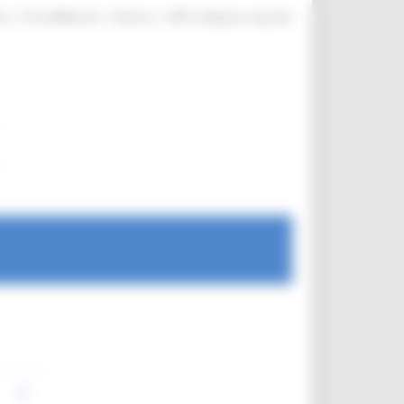
|
|
|
te
ProcediMarche
Rubrica
URP: la Regione risponde