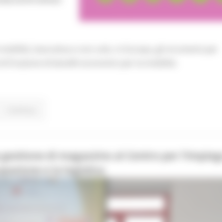
mobilità, lavorativa e non solo, in Europa, gli strumenti per
 di fruizione di benefit economici per la mobilità.
Continua..
 gestione di magazzino al Centro per l’Impieg
upazione e la logistica