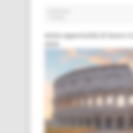
predazione
1 post(s)
4mila opportunità di lavoro in
2024