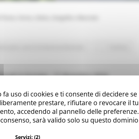
i Piceno, Fermo, Urbino, Senigallia e Macerata
rimo piano
Lavoro Formazione professionale
Continua..
onali in Europa - 17 dicembre 2024
 fa uso di cookies e ti consente di decidere se 
i liberamente prestare, rifiutare o revocare il 
nto, accedendo al pannello delle preferenze. S
consenso, sarà valido solo su questo dominio
Servizi:
(2)