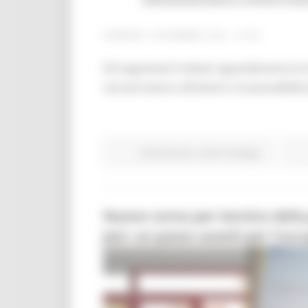
VENERDÌ 6 DICEMBRE 2024 16:55
Gli argomenti trattati riguarderanno la 
cercare lavoro all'estero e la possibilità
Attività Eures
Centri Impiego
Nuovo corso per tecnico della
Jesi: un passo avanti per l'occ