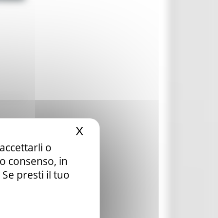
X
Nascondi il banner dei c
accettarli o
tuo consenso, in
e presti il tuo