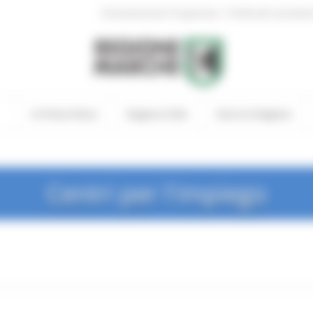
|
Amministrazione Trasparente
Profilo del committen
In Primo Piano
Regione Utile
Entra in Regione
Centri per l'impiego