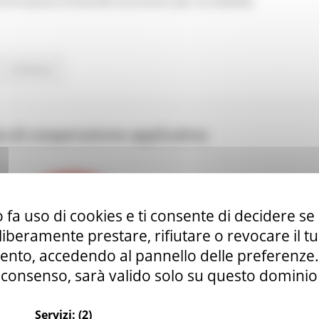
 di fruizione di benefit economici per la mobilità.
Continua..
 di cooperazione applicativa
 fa uso di cookies e ti consente di decidere se 
i liberamente prestare, rifiutare o revocare il 
nto, accedendo al pannello delle preferenze. S
consenso, sarà valido solo su questo dominio
Servizi:
(2)