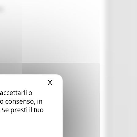
ti
X
Nascondi il banner dei c
accettarli o
tuo consenso, in
e presti il tuo