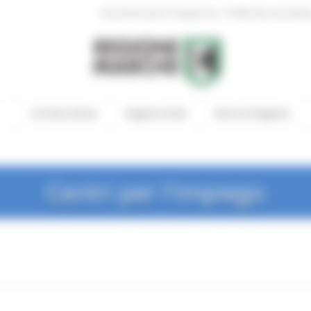
|
Amministrazione Trasparente
Profilo del committen
In Primo Piano
Regione Utile
Entra in Regione
Centri per l'impiego