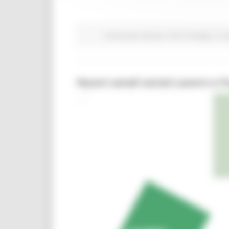
Comunicati stampa
Centri Impiego
In p
Nuovi canali social Lavoro e 