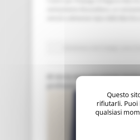
I Centri per l’Impiego di Regione Marche
reclutamento RossodiSera, un reclutamen
vinicoli e alimentari tipici delle Marche
Attività Eures
Centri Impiego
Lavoro Fo
Al via la comunicazione social
professionale della Regione 
Questo sito
rifiutarli. Puo
qualsiasi mome