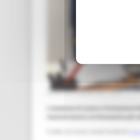
MERCOLEDÌ 30 MARZO 2022 13:42
L'assessore al Lavoro e Formazione Ste
ricercare lavoro e la formazione più 
Il video sul nuovo canale Facebook:
https