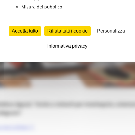
Misura del pubblico
Accetta tutto
Rifiuta tutti i cookie
Personalizza
Informativa privacy
fano Aguzzi: “Invito a visitarli per interloquire, orientar
adeguata”
://bit.ly/3iTRgdv