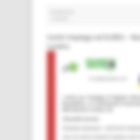
predazione
1 post(s)
Centri Impiego ed EURES – Re
Londra