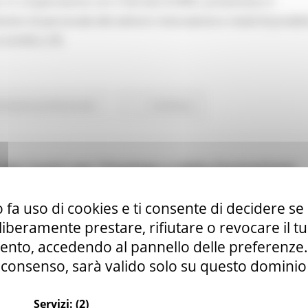
, in cooperazione con il Servizio EURES, presentano il
to di personale del settore ristorazione e retail di prodot
 a Londra, UK.
rmazione professionale
Continua..
 dei Centri per l’Impiego e della Formazione
Marche
 fa uso di cookies e ti consente di decidere se 
i liberamente prestare, rifiutare o revocare il 
nto, accedendo al pannello delle preferenze. S
consenso, sarà valido solo su questo dominio
Servizi:
(2)