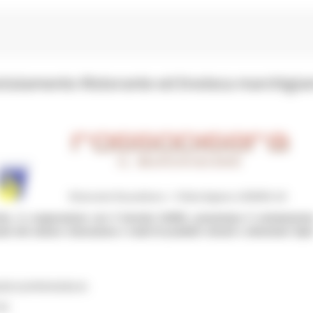
clutamento Ristorante ed Enoteca marchigian