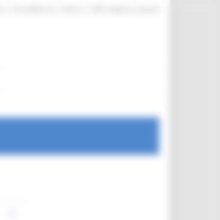
|
|
|
te
ProcediMarche
Rubrica
URP: la Regione risponde