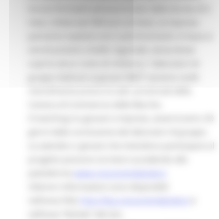
tirocini formativi extracurricolari della durata di 6
mesi, rimborsati 500 euro al mese. Le imprese
potranno ospitare uno o più tirocinanti, in base ai
vincoli previsti a livello regionale, senza dover
coprire alcun costo di rimborso. I laboratori di
gruppo dedicati ai giovani NEET saranno svolti
mensilmente presso le sedi provinciali della
Camera di Commercio delle Marche.
Il matching tra giovani e imprese, avverrà entro 30
giorni dalla conclusione dei laboratori di gruppo.
Le aziende e i giovani che intendono partecipare al
progetto possono iscriversi accedendo alla
piattaforma
www.crescereindigitale.it
Ulteriori informazioni sono disponibili
nell’area FAQ:
http://faq.crescereindigitale.it
e
nell’area “Notizie” del sito.