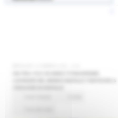
MERCOLEDÌ 16 FEBBRAIO 2022 14:00
HAI TRA I 16 E I 29 ANNI E TI PIACEREBBE
LAVORARE NEL MONDO DIGITALE? PARTECIPA A
CRESCERE IN DIGITALE!
Centri Impiego
9 views
Torna alle news