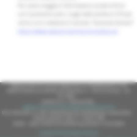
Per avere maggiori informazioni accedi al form
con il pulsante sotto, scegli nella tendina il CPI più
vicino a te e seleziona il servizio "Garanzia Giovani"
https://www.regione.marche.it/contatta-cpi
Regione Marche Giunta Regionale (CF 80008630420 P.IVA
00481070423) via Gentile da Fabriano, 9 - 60125 Ancona - tel.
071.8061
casella p.e.c. istituzionale :
regione.marche.protocollogiunta@emarche.it
Sito realizzato su CMS DotNetNuke by DotNetNuke Corporation
Autorizzazione SIAE n° 1225/I/1298
DUNS - Data Universal Numbering System: 514216030
Copyright 2026 by Regione Marche