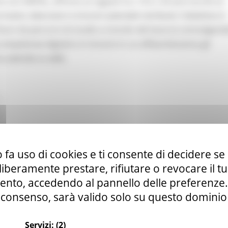
on ANPAL, offrono ai ragazzi tra i 16 e i 29 anni iscritti al
ivi, laboratori e tirocini aziendali retribuiti; l'obiettivo è
fuori da percorsi di studio e mondo del lavoro) coinvolgendo
competenze digitali e in tirocini in cui affiancheranno gli
ia azienda su web.
nar della Regione Marche del 15.03.2022
 fa uso di cookies e ti consente di decidere se 
i liberamente prestare, rifiutare o revocare il 
nto, accedendo al pannello delle preferenze. S
consenso, sarà valido solo su questo dominio
Servizi:
(2)