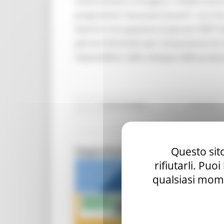
Unioncamere e Google,in collaborazione c
programma “Garanzia Giovani” corsi format
favorire l'occupazione di giovani NEET (
percorsi formativi per l’acquisizione di 
imprenditori nello sviluppo della propr
Centri Impiego
Continua..
Opportunità in Europa - Webi
Questo sito
rifiutarli. Puo
qualsiasi mome