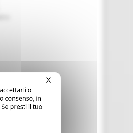
li in
X
Nascondi il banner dei c
accettarli o
tuo consenso, in
e presti il tuo