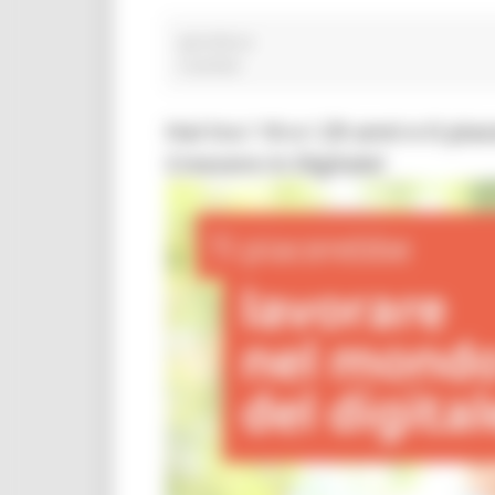
apicoltura
3 post(s)
Hai tra i 16 e i 29 anni e ti p
Crescere in Digitale!