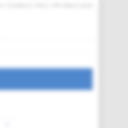
|
|
|
te
ProcediMarche
Rubrica
URP: la Regione risponde