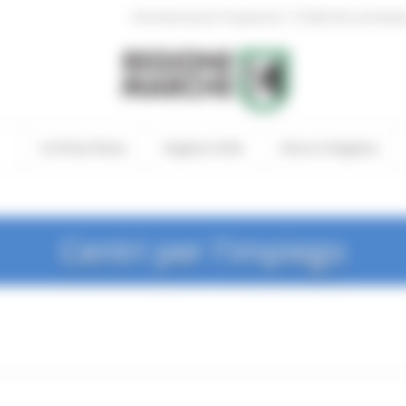
|
Amministrazione Trasparente
Profilo del committen
In Primo Piano
Regione Utile
Entra in Regione
Centri per l'impiego