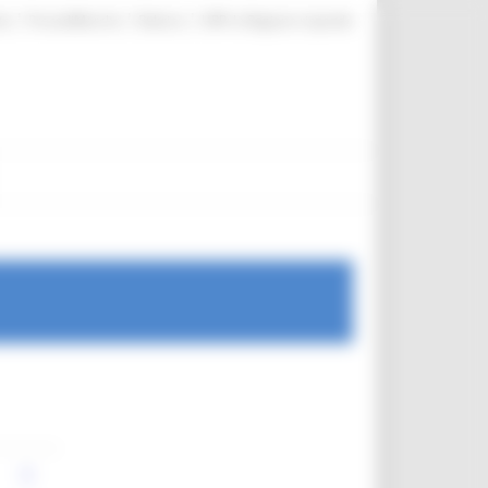
|
|
|
te
ProcediMarche
Rubrica
URP: la Regione risponde