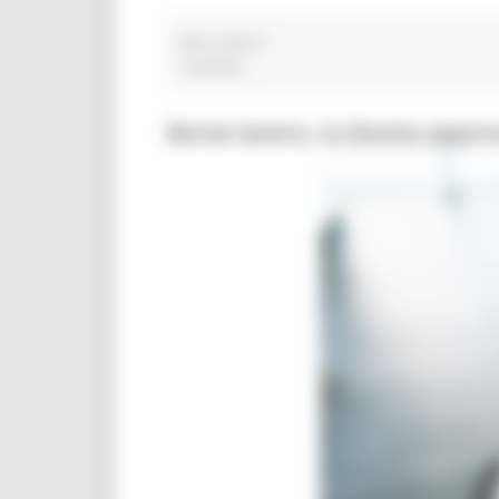
fiera mosca
2 post(s)
Borse lavoro, la Giunta appro