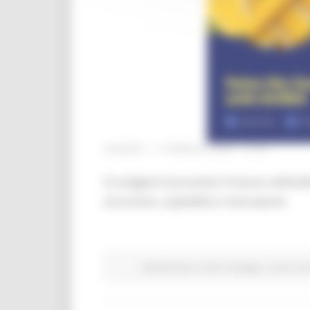
VENERDÌ 17 FEBBRAIO 2023 14:00
Si svolgerà il prossimo 9 marzo nell’amb
al turismo, ospitalità e ristorazione
Attività Eures
Centri Impiego
Lavoro Fo