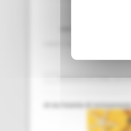
VENERDÌ 24 MARZO 2023 09:45
Attività Eures
Centri Impiego
Lavoro Fo
Al via l’evento di reclutamen