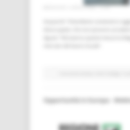
MERCOLEDÌ 5 APRILE 2023 14:25
Acquaroli: “Intendiamo sostenere e agg
disoccupate, che non possono accedere
Aguzzi: “Attraverso queste misure la R
mercato del lavoro locale”.
Comunicati stampa
Centri Impiego
In p
Opportunità in Europa - Webi