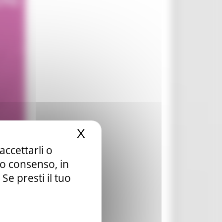
X
Nascondi il banner dei c
accettarli o
tuo consenso, in
e presti il tuo