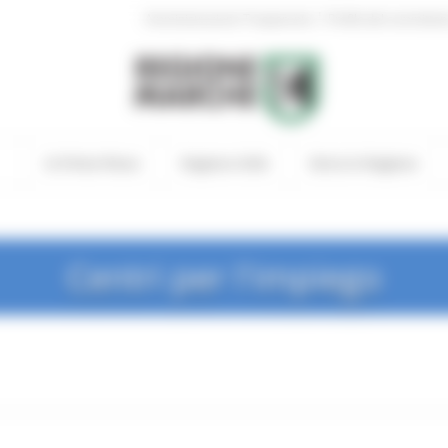
|
Amministrazione Trasparente
Profilo del committen
In Primo Piano
Regione Utile
Entra in Regione
Centri per l'impiego