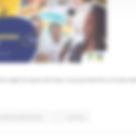
ito degli European Job Days, la più grande fiera virtuale de
rmazione professionale
Continua..