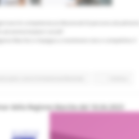
iornare le competenze professionali di persone attualment
 ad ammortizzatori sociali”
egione Marche si impegna a mantenere vivo e competitivo il
rimo piano
Lavoro Formazione professionale
Continua..
nar della Regione Marche del 18.04.2023