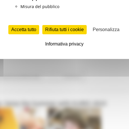
Misura del pubblico
Accetta tutto
Rifiuta tutti i cookie
Personalizza
Informativa privacy
rmazione professionale
Continua..
to: Seize the Summer with EURES 2023