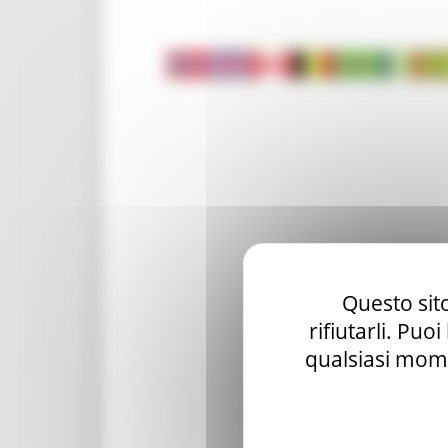
Questo sito
rifiutarli. Puo
qualsiasi mome