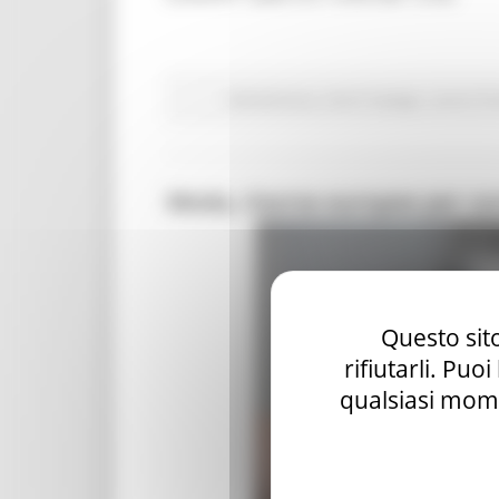
Attività Eures
Centri Impiego
Lavoro Fo
Moda, risorse europee per co
Questo sito
rifiutarli. Puo
qualsiasi mome