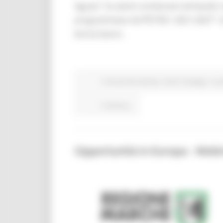
Aguzzi: “Le azioni contenute nel bando
programmata nel PR FSE+ 2021-2027”. Ince
borse lavoro.
Comunicati stampa
Centri Impiego
In p
Continua..
Opportunità in Europa - Webi