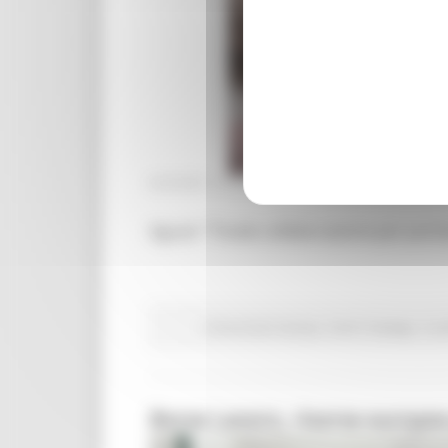
GIOVEDÌ 15 GIUGNO 2023 16:01
Aguzzi: “Totale collaborazione per port
Comunicati stampa
Centri Impiego
In p
Borse Lavoro, risorse europee