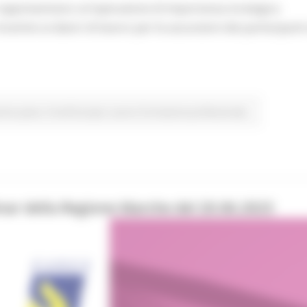
 rappresentano un’operazione di importanza strategica
ntivi ai datori di lavoro per le assunzioni dei partecipanti 
rimo piano
Fondi Europei
Lavoro Formazione professionale
nar della Regione Marche del 20.06.2023