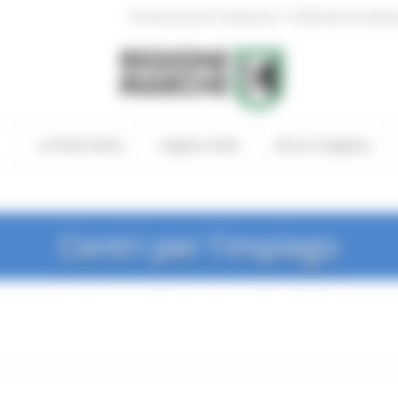
|
Amministrazione Trasparente
Profilo del committen
In Primo Piano
Regione Utile
Entra in Regione
Centri per l'impiego