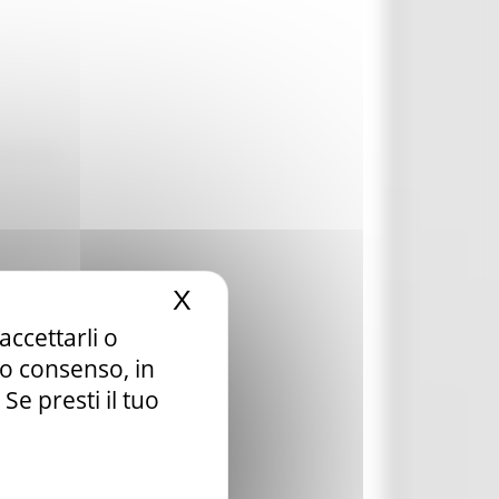
X
Nascondi il banner dei c
accettarli o
tuo consenso, in
e presti il tuo