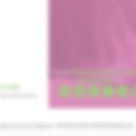
e Marche terrà il Webinar "OPPORTUNITÀ PROFESSIONALI IN