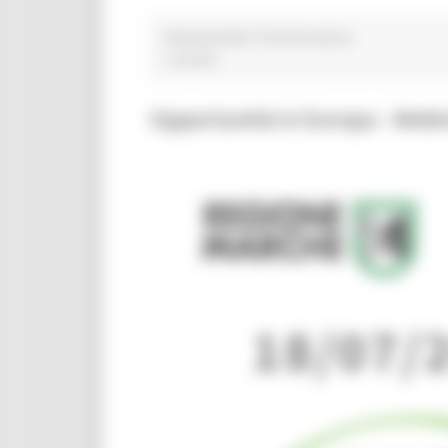
TRANSIZIONE TECNOLOGICA
1 post(s)
Opportunità in Europa - Webi