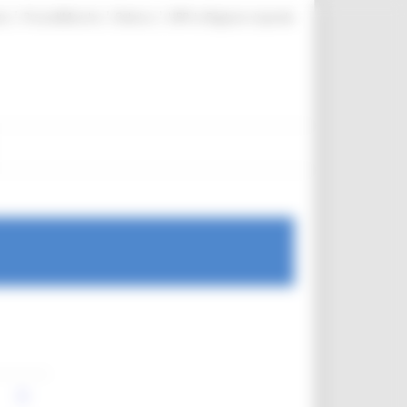
|
|
|
te
ProcediMarche
Rubrica
URP: la Regione risponde