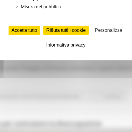
Misura del pubblico
Accetta tutto
Rifiuta tutti i cookie
Personalizza
Informativa privacy
are avanti l’impegno di formare nuove leve in questo settore
rimo piano
Lavoro Formazione professionale
Continua..
 per contrastare la disoccupazione