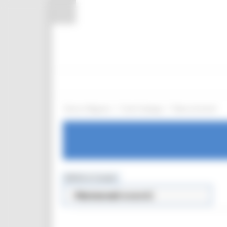
Pannello di gestione dei cookies
/
/
Entra in Regione
Centri Impiego
News ed eventi
MENU & Contatti
News ed eventi
Centri Impiego