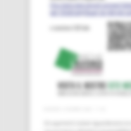
GIOVEDÌ 4 GIUGNO 2026 11:42
Gli argomenti trattati riguarderanno la 