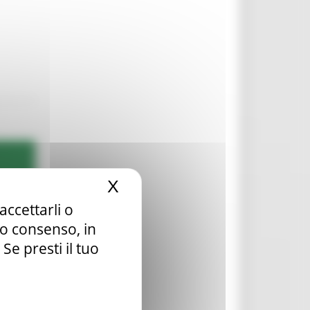
X
Nascondi il banner dei c
accettarli o
tuo consenso, in
e presti il tuo