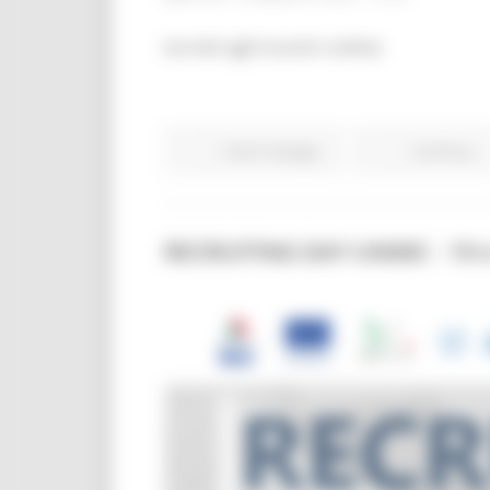
Iscriviti agli incontri online:
Centri Impiego
Continua..
RECRUITING DAY UNIMC - 19 e