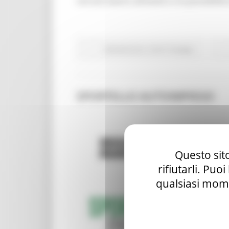
cercare lavoro all'estero e la possibilità
Attività Eures
Centri Impiego
SPORTELLO AUTOIMPIEGO
Questo sito
rifiutarli. Puo
qualsiasi mome