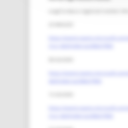
scegli la data e registrati tramite i lin
25 MAGGIO
https://events.teams.microsoft.co
31a1-4b09-bfe6-5a338b679f60
08 GIUGNO
https://events.teams.microsoft.co
4b09-bfe6-5a338b679f60
15 GIUGNO
https://events.teams.microsoft.co
31a1-4b09-bfe6-5a338b679f60