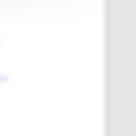
-
1a1-