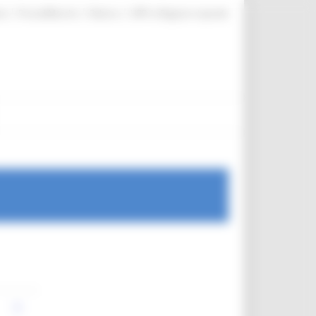
|
|
|
te
ProcediMarche
Rubrica
URP: la Regione risponde