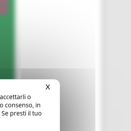
X
Nascondi il banner dei c
accettarli o
tuo consenso, in
e presti il tuo