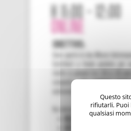
Questo sito
rifiutarli. Puo
qualsiasi mome