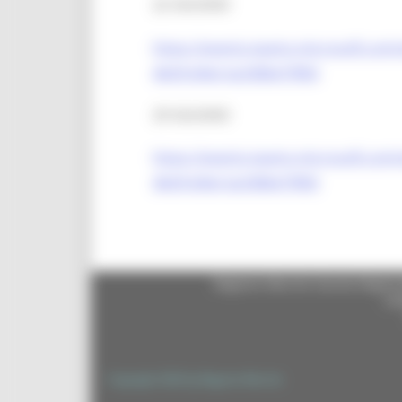
22 GIUGNO
https://events.teams.microsoft.com
4b09-bfe6-5a338b679f60
29 GIUGNO
https://events.teams.microsoft.co
4b09-bfe6-5a338b679f60
Regione Marche Giunta Regional
cas
Copyright 2026 by Regione Marche