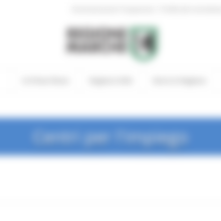
|
Amministrazione Trasparente
Profilo del committen
In Primo Piano
Regione Utile
Entra in Regione
Centri per l'impiego