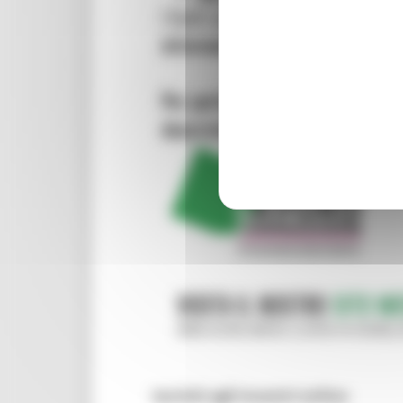
Iscriviti agli incontri online
: