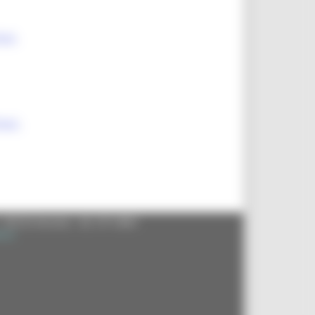
1a1-
1a1-
- 60125 Ancona - tel. 071.8061
.it