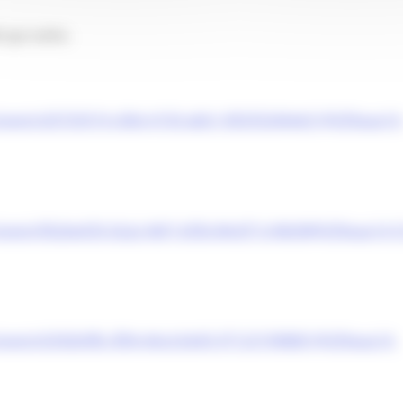
k qui sotto.
m/event/d3729319-c0b6-4150-abb1-892932464e51@295eaa14
m/event/fb2be035-02a2-4bf1-bf36-84c871c94b98@295eaa14-3
m/event/6392b9fb-3f94-44cd-b645-971231998801@295eaa14-