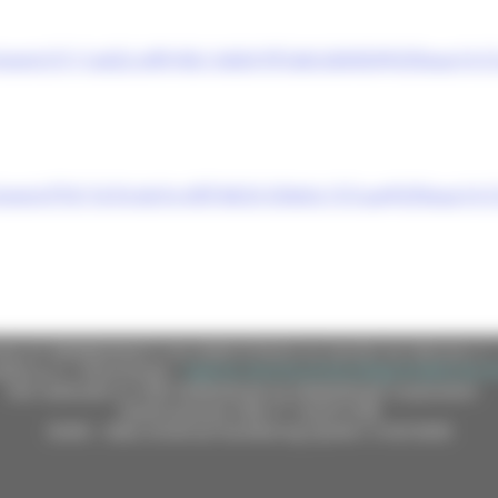
/event/3111ad22-af4f-4fa1-b6b9-f97a8c5d0450@295eaa14-3
m/event/f7d11b7d-de7e-45ff-8633-550e5c157caa@295eaa14-3
e (CF 80008630420 P.IVA 00481070423) via Gentile da Fabriano, 9 
ella p.e.c. istituzionale :
regione.marche.protocollogiunta@emarche
Sito realizzato su CMS DotNetNuke by DotNetNuke Corporation
Autorizzazione SIAE n° 1225/I/1298
DUNS - Data Universal Numbering System: 514216030