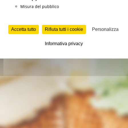
Misura del pubblico
Accetta tutto
Rifiuta tutti i cookie
Personalizza
Informativa privacy