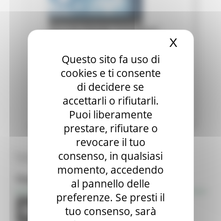
Marche Sicure, 1,2 milioni
per tecnologie e
X
Nascond
videosorveglianza: approvati
Questo sito fa uso di
i criteri del bando
cookies e ti consente
Comunicati stampa
In primo
di decidere se
piano
Enti Locali e
PA
Opportunità per il
accettarli o rifiutarli.
territorio
Puoi liberamente
prestare, rifiutare o
revocare il tuo
consenso, in qualsiasi
Tutte le news
momento, accedendo
Focus
al pannello delle
preferenze. Se presti il
tuo consenso, sarà