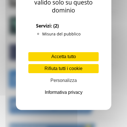
valido solo su questo
dominio
Servizi:
(2)
Misura del pubblico
Accetta tutto
Rifiuta tutti i cookie
Personalizza
Informativa privacy