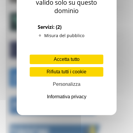
valido solo su questo
dominio
Servizi:
(2)
Misura del pubblico
Accetta tutto
Rifiuta tutti i cookie
Personalizza
Informativa privacy