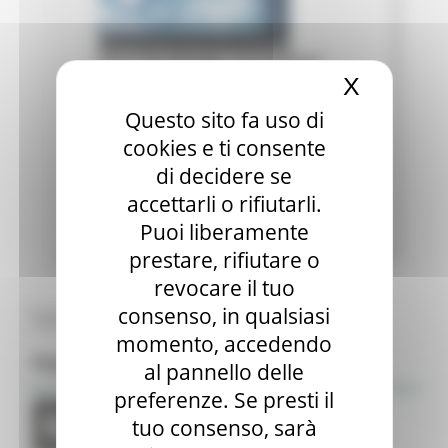
Marche Sicure, 1,2 milioni
per tecnologie e
X
Nascond
videosorveglianza: approvati
Questo sito fa uso di
i criteri del bando
cookies e ti consente
Comunicati stampa
In primo
di decidere se
piano
Enti Locali e
PA
Opportunità per il
accettarli o rifiutarli.
territorio
Puoi liberamente
prestare, rifiutare o
revocare il tuo
consenso, in qualsiasi
Tutte le news
momento, accedendo
Focus
al pannello delle
preferenze. Se presti il
tuo consenso, sarà