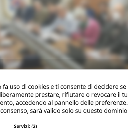
 fa uso di cookies e ti consente di decidere se 
i liberamente prestare, rifiutare o revocare il 
nto, accedendo al pannello delle preferenze. S
consenso, sarà valido solo su questo dominio
Servizi:
(2)