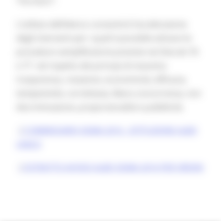
“Fornitori”.
L’utilizzo dell’elenco consentirà l’accelerazione
degli interventi per i quali è possibile attivare le
procedure semplificatorie previste nei Decreti 76
e 77 nel rispetto dei principi di massima
trasparenza, rotazione, economicità, efficacia,
tempestività, correttezza, libera concorrenza, non
discriminazione, proporzionalità e pubblicità.
COMMISSARIO SISMA 2016 - ISTITUZIONE ALBO
UNICO
ESTRATTO AVVISO ALBO SISMA 2016 PER ORDINI