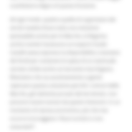
scambiatore degno di questa funzione.
Ad ogni modo, qualora quella di organizzare dei
servizi navetta fosse stata una soluzione
ipotizzabile anche per le Marche, la Regione,
anche tramite l’assessore ai trasporti Guido
Castelli aveva espresso la disponibilità a stanziare
dei fondi per sostenere la spesa di un eventuale
servizio simile anche sul versante marchigiano.
Riteniamo che sia assolutamente urgente
ripensare questa soluzione perché i comuni delle
Marche, già talmente provati dal terremoto, non
possono essere esclusi da questo itinerario. In un
momento di ripresa economica, più che mai
occorre incoraggiare i flussi turistici e non
ostacolarli”.