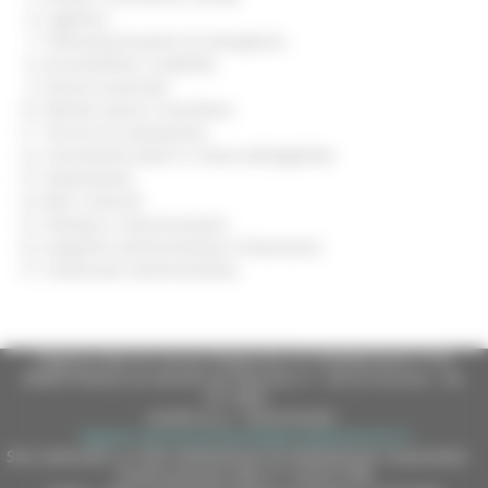
Logistica
Telecomunicazioni di emergenza
Accessibilita’ e mobilita’
Servizi essenziali
Attivita’ aeree e marittime
Tecnica di valutazione
Censimento danni e rilievo dell’agibilita’
Volontariato
Beni culturali
Stampa e comunicazione
Supporto amministrativo e finanziario
Continuita’ amministrativa
Regione Marche Giunta Regionale (CF 80008630420 P.IVA
00481070423) via Gentile da Fabriano, 9 - 60125 Ancona - tel.
071.8061
casella p.e.c. istituzionale :
regione.marche.protocollogiunta@emarche.it
Sito realizzato su CMS DotNetNuke by DotNetNuke Corporation
Autorizzazione SIAE n° 1225/I/1298