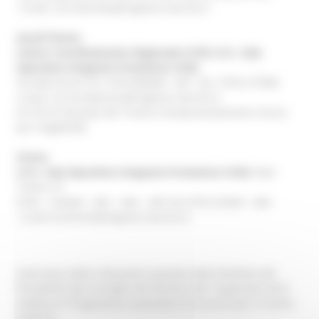
e.mail: soi.macerata@regione.marche.it
Ascoli Piceno
Centro Coordinamento Regionale (CCR) S.O.I. Sala
Operativa Integrata Protezione Civile
Via Marche,26 Tel. 0736.680468 - 847 Fax 0736 277846
e.mail: soi.ascolipiceno@regione.marche.it
(il CCR di Arquata del Tronto è temporaneamente chiuso
per inagibilità)
Fermo
S.O.I. Sala Operativa Integrata Protezione Civile
Viale
Trento, 97
0734 – 232443 - 463 – 464 – 465 Fax 0734 232461 -446
e.mail soi.fermo@regione.marche.it
Sulla base delle indicazioni previste dalla Direttiva del
Presidente del Consiglio dei Ministri del 14 gennaio 2014
relativa al “Programma nazionale di soccorso per il rischio
sismico”,