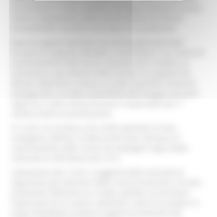
sul territorio. In caso contrario, tali figure, dovranno essere
messe a disposizione dalle Amministrativi territoriali
sovraordinate, secondo il principio di sussidiarietà
Viene di seguito riportato uno schema generale delle
Funzioni di supporto attivabili in particolare in un centro di
coordinamento COM, fermo restando che il numero, la
consistenza e gli obiettivi delle Funzioni di supporto da
attivare dipendono tuttavia sia dalle specifiche situazioni
emergenziali, sia dalla sostenibilità dell’impegno da parte
degli Enti e delle Amministrazioni responsabili per il
relativo livello di pianificazione.
Il C.O.M. è la struttura che rende operative le linee
strategiche definite a livello provinciale, attraverso il
coordinamento delle risorse da impiegare negli ambiti
comunali di riferimento dei C.O.C.
L’attivazione dei C.O.M. è suggerita dalla necessità di
organizzare gli interventi delle risorse provinciali o di altre
provenienti dall’esterno in modo capillare sul territorio
interessato da un evento calamitoso, ovvero di recepire in
modo immediato le diverse esigenze provenienti dai