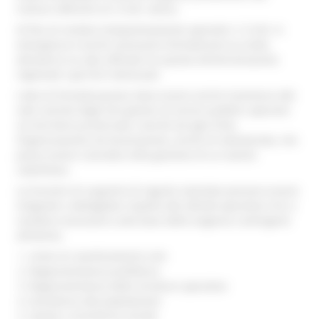
Comuni afferenti al C.O.M. stesso.
Al fine di rendere tempestivamente operativi i C.O.M. in
emergenza è anche necessario formalizzare la scelta
attraverso un atto ufficiale tra questa Amministrazione
regionale e gli Enti interessati.
L’atto di formalizzazione deve essere anche trasmesso alle
sedi centrali degli Enti gestori di servizi pubblici operanti
sul territorio provinciale, nonché ad ogni Ente,
Organizzazione ed Associazione, anche di volontariato, che
possa essere coinvolta nella gestione di un evento
calamitoso.
Le funzioni di supporto di seguito riportate possono essere
integrate e dettagliate rispetto alle attività operative che si
rendano necessarie sulla base delle esigenze contingenti
all’evento.
Unita’ di coordinamento com
Rappresentanza prefettura
Rappresentanza delle strutture operative
Assistenza alla popolazione
Sanita’ e assistenza sociale