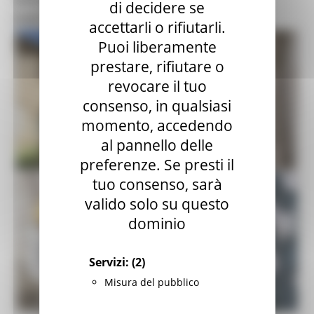
di decidere se
SANT’AGOSTINO
accettarli o rifiutarli.
Puoi liberamente
prestare, rifiutare o
revocare il tuo
consenso, in qualsiasi
momento, accedendo
al pannello delle
preferenze. Se presti il
tuo consenso, sarà
valido solo su questo
dominio
Servizi:
(2)
Misura del pubblico