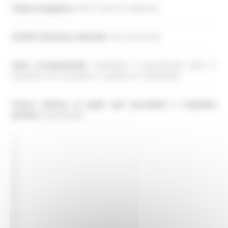
Classe energetica:
APE in fase di redazione
Verifica interesse culturale:
non necessaria
Stato occupazionale:
l’immobile è attualmente dato in
locazione con contratto in scadenza il 23/05/2029
Prezzo minimo al quale può procedersi a trattativa
privata:
€ 642.965,90