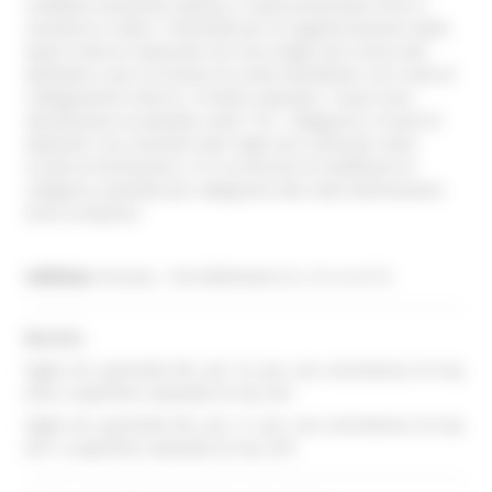
suddetta situazione edilizia, è stata presentata SCIA in
sanatoria in data 11/02/2020 per la regolarizzazione delle
opere interne realizzate nel corso degli anni senza atti
abilitativi e per la fusione di unità immobiliari con scala di
collegamento interna. A livello catastale, i locali sono
attualmente accatastati come “C/2 - Magazzini e locali di
deposito” ma, essendo stati negli anni utilizzati come
scuola di formazione, si è in procinto di modificare la
categoria catastale per adeguarla alla reale destinazione
d’uso scolastica
Indirizzo:
Ancona – Via Vallemiano nn. 41 a e 41 b
N.C.E.U.
foglio 20, particella 98, sub 16, per una consistenza di mq.
634 e superficie catastale di mq. 661
foglio 20, particella 98, sub 17, per una consistenza di mq.
641 e superficie catastale di mq. 670