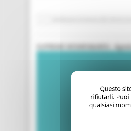
Manifestazioni di interesse 2026
Marche Inn
SUPREME WOMEN&MEN - Agost
Questo sito
rifiutarli. Puo
qualsiasi mome