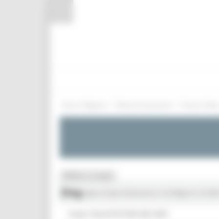
Pannello di gestione dei cookies
/
/
Entra in Regione
Marche Innovazione
Eventi e New
MENU & Contatti
Blog
Strategia di Specializzazione Intelligente S3 202
Scopri i Bandi PR FESR 2021-2027