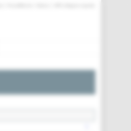
|
|
|
te
ProcediMarche
Rubrica
URP: la Regione risponde