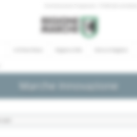
|
Amministrazione Trasparente
Profilo del committen
In Primo Piano
Regione Utile
Entra in Regione
s
Marche Innovazione
1-2027