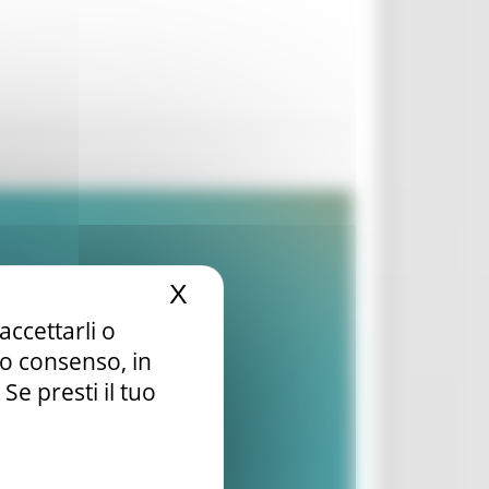
X
Nascondi il banner dei c
accettarli o
tuo consenso, in
e presti il tuo