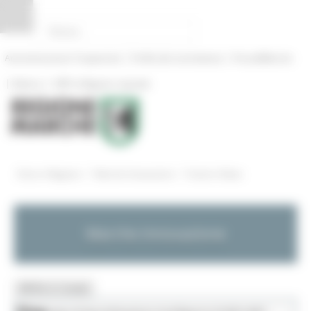
Pannello di gestione dei cookies
|
|
Amministrazione Trasparente
Profilo del committente
ProcediMarche
|
|
Rubrica
URP: la Regione risponde
/
/
Entra in Regione
Marche Innovazione
Eventi e News
Marche Innovazione
MENU & Contatti