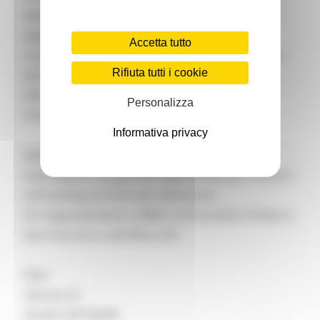
dedicate alla visita di colossi della Silicon Valley:
Apple, Microsoft, Cisco, solo per citare le più
Accetta tutto
conosciute, ma altrettanto di rilievo acceleratori
Rifiuta tutti i cookie
ed incubatori come Mind the Bridge, ENEL, ENI,
SAP.iO, LIFT, 500 Global, oltre alla prestigiosa
Personalizza
Università di Stanford.
Informativa privacy
Questa tappa ha rappresentato per le startup
marchigiane una grande opportunità per creare il
soft landing sul mercato americano.
Un ringraziamento a SMAU, al Consolato d'Italia in
San Francisco e all’ufficio ICE.
Filair
Ubisive Srl
OLIVIA SOFTWARE