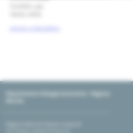
YouAddict_app
TRAVEL VERSE
articolo su Repubblica
Dipartimento Sviluppo Economico - Regione
Marche
Regione Marche Palazzo Leopardi
Via Tiziano, 44 60125 Ancona