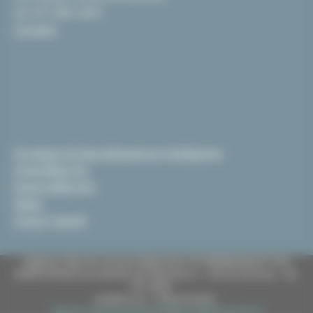
tel. 071 806 2439
Contatti
Strategia di Specializzazione Intelligente
InvestiMarche
EsportaMarche
News
Scopri i bandi
Regione Marche Giunta Regionale (CF 80008630420 P.IVA
00481070423) via Gentile da Fabriano, 9 - 60125 Ancona - tel.
071.8061
casella p.e.c. istituzionale :
regione.marche.protocollogiunta@emarche.it