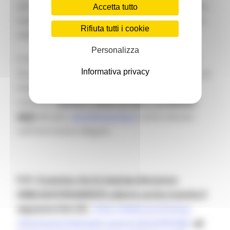
alle iniziative è prevista la partecipazione gratuita,
Accetta tutto
mentre resteranno a carico delle stesse le spese
Rifiuta tutti i cookie
relative a viaggio, soggiorno, spedizioni.
Personalizza
Si invitano, pertanto, gli organismi in indirizzo a
Informativa privacy
divulgare l’informativa e le imprese interessate ad
inviare la documentazione, debitamente
compilata
ENTRO E NON OLTRE IL 26 MARZO
2023
alla pec:
atim@emarche.it
come indicato
nell’informativa allegata.
N.B.
Si precisa che le imprese dovranno
OBBLIGATORIAMENTE aderire anche tramite il
seguente link ICE:
https://www.ice.it/it/area-
clienti/eventi/dettaglio-evento/2023/@@/080
ed