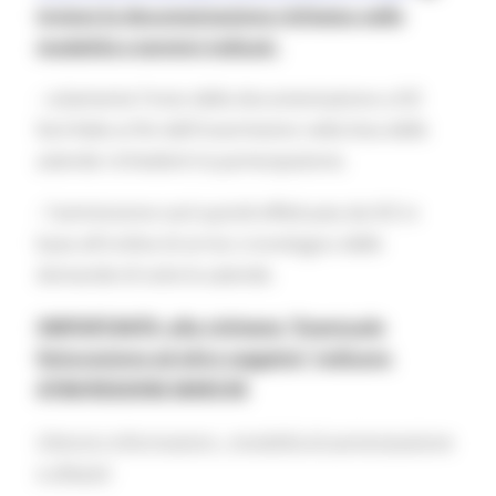
inviare la documentazione richiesta nelle
modalità e termini indicati.
- solamente l'invio della documentazione a ICE
farà fede ai fini dell'inserimento nella lista delle
aziende richiedenti la partecipazione.
- l'ammissione sarà quindi effettuata da ICE in
base all'ordine di arrivo cronologico delle
domande di tutte le aziende.
(IMPORTANTE: alla richiesta “Eventuale
fatturazione ad altro soggetto” indicare:
ATIM/REGIONE MARCHE
Ulteriori informazioni - modalità di partecipazione
e allegati