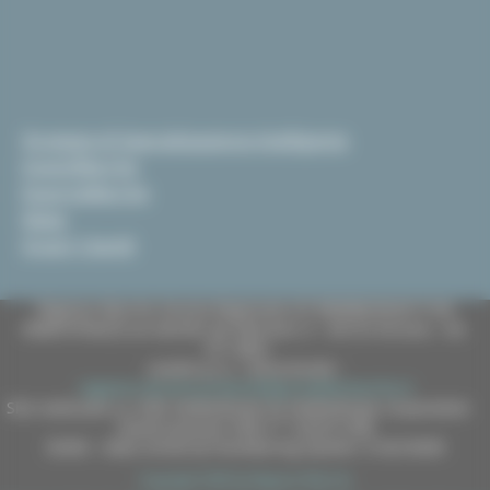
Strategia di Specializzazione Intelligente
InvestiMarche
EsportaMarche
News
Scopri i bandi
Regione Marche Giunta Regionale (CF 80008630420 P.IVA
00481070423) via Gentile da Fabriano, 9 - 60125 Ancona - tel.
071.8061
casella p.e.c. istituzionale :
regione.marche.protocollogiunta@emarche.it
Sito realizzato su CMS DotNetNuke by DotNetNuke Corporation
Autorizzazione SIAE n° 1225/I/1298
DUNS - Data Universal Numbering System: 514216030
Copyright 2026 by Regione Marche