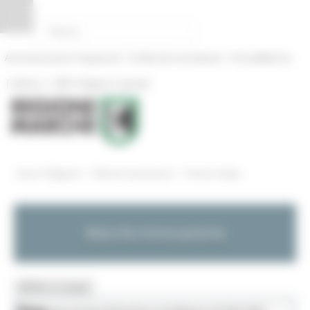
Pannello di gestione dei cookies
|
|
Amministrazione Trasparente
Profilo del committente
ProcediMarche
|
|
Rubrica
URP: la Regione risponde
/
/
Entra in Regione
Marche Innovazione
Eventi e News
Marche Innovazione
MENU & Contatti