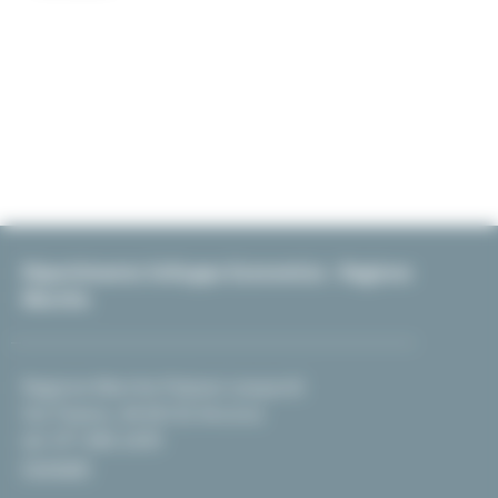
Dipartimento Sviluppo Economico - Regione
Marche
Regione Marche Palazzo Leopardi
Via Tiziano, 44 60125 Ancona
tel. 071 806 2439
Contatti