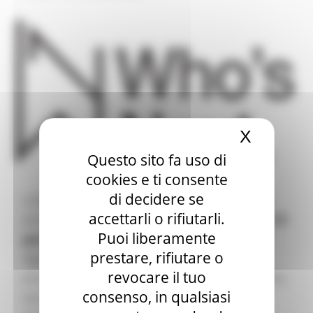
Assessorato Sviluppo Economico
Contatti
X
Nascond
Questo sito fa uso di
cookies e ti consente
di decidere se
La Regione Marche, prevede di partecipare alla
accettarli o rifiutarli.
prossima edizione di
“WHO’S NEXT” (Parigi, 21-23
Puoi liberamente
gennaio 2023)
, con e in collaborazione con ICE-
prestare, rifiutare o
Agenzia, con una delegazione di imprese
revocare il tuo
produttrici marchigiane nei settori abbigliamento,
consenso, in qualsiasi
accessori moda, calzature e pelletteria, per