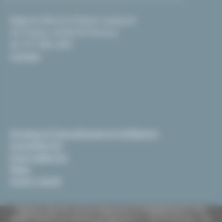
Regione Marche Palazzo Leopardi
Via Tiziano, 44 60125 Ancona
tel. 071 806 2439
Contatti
Strategia di Specializzazione Intelligente
InvestiMarche
EsportaMarche
News
Scopri i bandi
Regione Marche Giunta Regionale (CF 80008630420 P.IVA
00481070423) via Gentile da Fabriano, 9 - 60125 Ancona - tel.