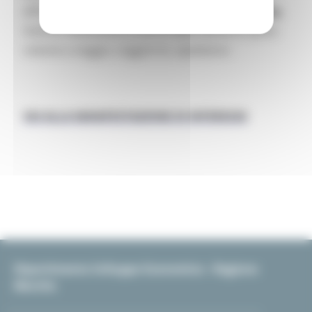
all’iniziativa è’ prevista la partecipazione
gratuita
,
mentre resteranno a carico delle stesse le spese
relative a viaggio, soggiorno, spedizioni.
VAI ALLA MANIFESTAZIONE DI INTERESSE
Dipartimento Sviluppo Economico - Regione
Marche