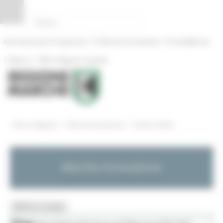
Pannello di gestione dei cookies
|
|
Amministrazione Trasparente
Profilo del committente
ProcediMarche
|
|
Rubrica
URP: la Regione risponde
/
/
Entra in Regione
Marche Innovazione
Eventi e News
Marche Innovazione
MENU & Contatti