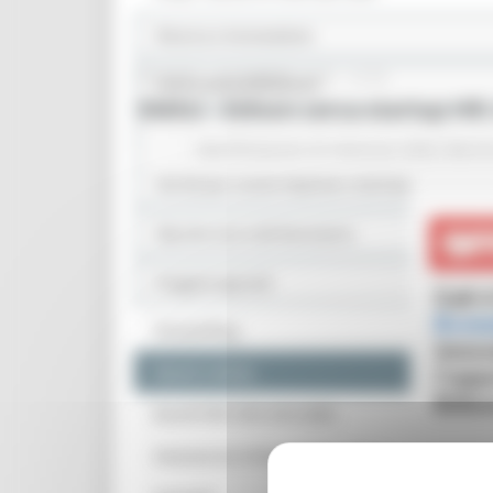
Ricerca e innovazione
GIOVEDÌ 4 DICEMBRE 2025 12:30
Internazionalizzazione
SMAU - Edison cerca startup HR:
InvestinMarche
Manifestazioni di interesse 2026
March
Servizi per nuove imprese e startup
Marche terra del benessere
Progetti speciali
Storytelling
Eventi e News
Bandi POR FESR 2014-2020
Assessorato Sviluppo Economico