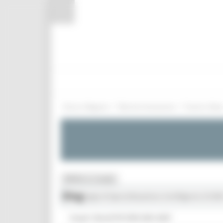
Pannello di gestione dei cookies
/
/
Entra in Regione
Marche Innovazione
Eventi e New
MENU & Contatti
Blog
Strategia di Specializzazione Intelligente S3 202
Scopri i Bandi PR FESR 2021-2027