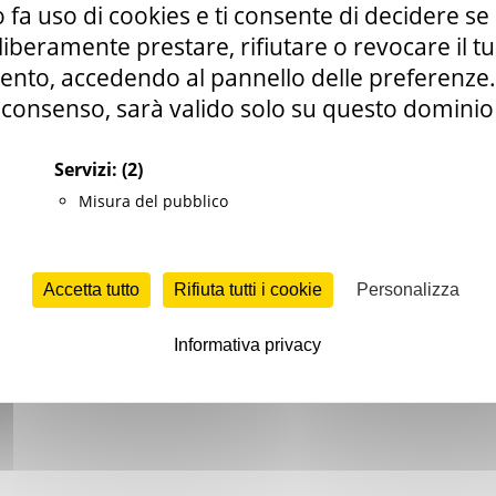
 fa uso di cookies e ti consente di decidere se 
i liberamente prestare, rifiutare o revocare il 
on Tech4Growth”
di Edison è un’iniziativa per individua
nto, accedendo al pannello delle preferenze. S
ni tecnologiche dedicate all’ambito Human Resources
. L'o
consenso, sarà valido solo su questo dominio
ui le risorse imparano, collaborano e raggiungono i propri o
Servizi:
(2)
 feedback e crescita delle persone
Misura del pubblico
 mapping ed evoluzione
 18 dicembre dalle 17.00 alle 17.45
ti aspettiamo online p
Accetta tutto
Rifiuta tutti i cookie
Personalizza
e HR di Edison
.
Informativa privacy
IZIONE E MAGGIORI INFORMAZIONI