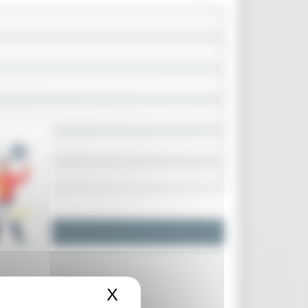
X
Nascondi il banner dei c