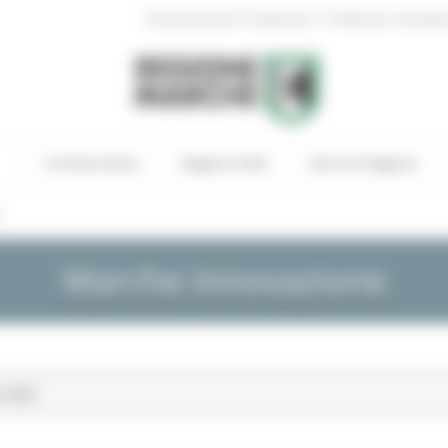
|
Amministrazione Trasparente
Profilo del committen
In Primo Piano
Regione Utile
Entra in Regione
s
Marche Innovazione
1-2027