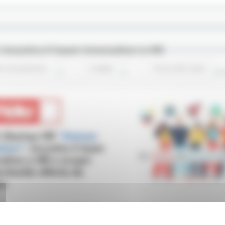
 incontra il team innovation e HR
e Innovazione
2 views
Torna alle news