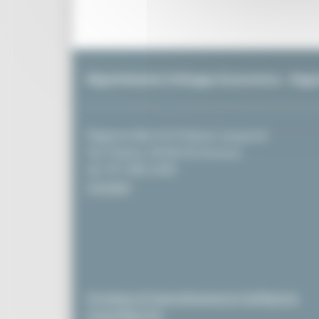
Dipartimento Sviluppo Economico - Reg
Regione Marche Palazzo Leopardi
Via Tiziano, 44 60125 Ancona
tel. 071 806 2439
Contatti
Strategia di Specializzazione Intelligente
InvestiMarche