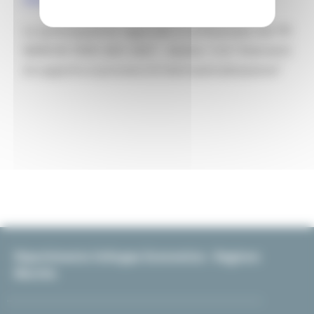
La partecipazione regionale è co-finanziata dal PR
MARCHE FESR 2021-2027 - Azione 1.3.4 “Interventi
di supporto ai processi di internazionalizzazione”
Dipartimento Sviluppo Economico - Regione
Marche