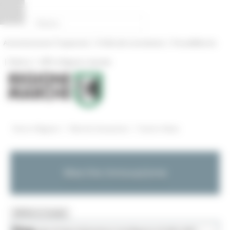
Pannello di gestione dei cookies
|
|
Amministrazione Trasparente
Profilo del committente
ProcediMarche
|
|
Rubrica
URP: la Regione risponde
/
/
Entra in Regione
Marche Innovazione
Eventi e News
Marche Innovazione
MENU & Contatti