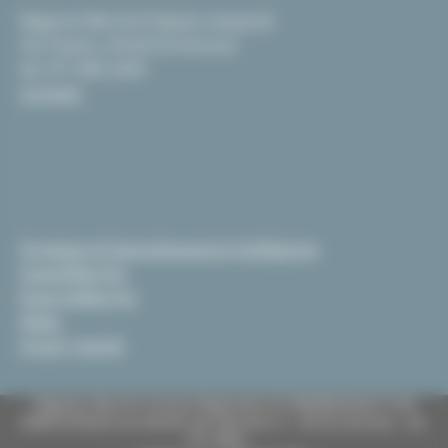
Regione Marche Palazzo Leopardi
Via Tiziano, 44 60125 Ancona
tel. 071 806 2439
Contatti
Strategia di Specializzazione Intelligente
InvestiMarche
EsportaMarche
News
Scopri i bandi
Regione Marche Giunta Regionale (CF 80008630420 P.IVA
00481070423) via Gentile da Fabriano, 9 - 60125 Ancona - tel.
071.8061