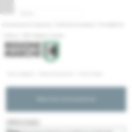
Pannello di gestione dei cookies
|
|
Amministrazione Trasparente
Profilo del committente
ProcediMarche
|
|
Rubrica
URP: la Regione risponde
/
/
Entra in Regione
Marche Innovazione
Eventi e News
Marche Innovazione
MENU & Contatti