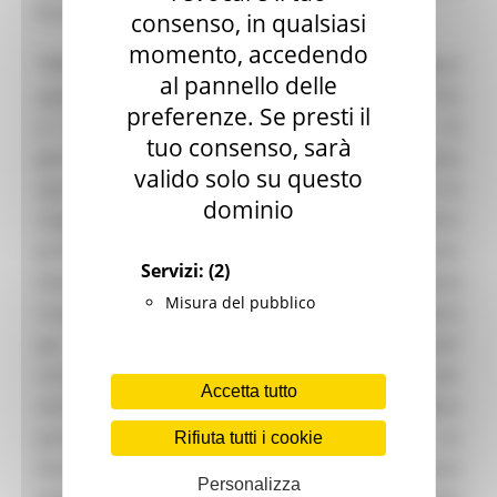
Arredamento e Oggettistica per la casa.
consenso, in qualsiasi
momento, accedendo
“MAISON&OBJET” è uno dei più prestigiosi
al pannello delle
appuntamenti fieristici del settore moda casa, che
preferenze. Se presti il
si tiene con cadenza semestrale nei mesi di
tuo consenso, sarà
gennaio e settembre. La manifestazione attrae
valido solo su questo
ogni anno migliaia di visitatori che vi trovano le
dominio
migliori produzioni e novità. È luogo di incontro
privilegiato per tutti gli operatori del settore,
Servizi:
(2)
inteso come decorazione, design e innovazione
Misura del pubblico
creativa. Il salone comprende mobili, biancheria
per la casa, oggettistica, decorazioni, altri
complementi ed accessori d'arredo anche per
Accetta tutto
esterno e la presenza italiana è sempre
particolarmente apprezzata all’interno di un
Rifiuta tutti i cookie
mercato, come quello francese, sensibile al fattore
Personalizza