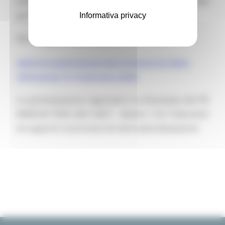
estetico con predilezione per i prodotti di alta
gamma.
Informativa privacy
Per maggiori informazioni:
www.tecneaziendaspeciale.it/maison-et-objet-
2026-parigi-15-19-gennaio-2026/
La partecipazione regionale è co-finanziata dal PR
MARCHE FESR 2021-2027 - Azione 1.3.4 “Interventi
di supporto ai processi di internazionalizzazione