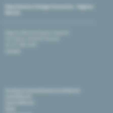
Dipartimento Sviluppo Economico - Regione
Marche
Regione Marche Palazzo Leopardi
Via Tiziano, 44 60125 Ancona
tel. 071 806 2439
Contatti
Strategia di Specializzazione Intelligente
InvestiMarche
EsportaMarche
News