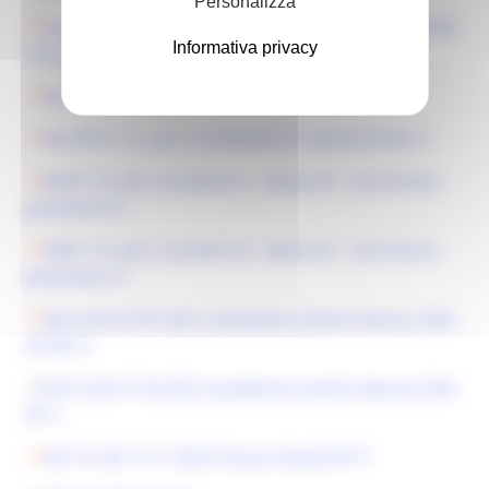
Personalizza
ALLEGATO A_ DDPF 119_ GRADUATORIA E CONCESSIONE
Informativa privacy
CONTRIBUTI
ALLEGATO B _DDPF 119_ATTESTAZIONE DI SPESA
DECRETO 172_2021_SCORRIMENTO GRADUATORIA
DDPF 172_2021_ALLEGATO A - Bando AP - Scorrimento
graduatoria
DDPF 172_2021_ALLEGATO B - Bando AP - Scorrimento
graduatoria
DD 24 del 29 03 2022 Liquidazione_Bando imprese_SNAI
AP.PDF
DD 33 del 07 04 2022 Liquidazione_bando imprese_SNAI
AP
DD 131 del 13-11-2024 chiusura bando AP