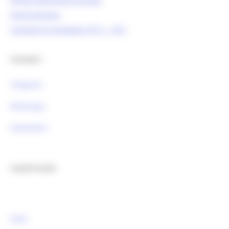
OpenCoesione
Comitato di pilotaggio OT11 - OT2
Contatti :
Telegram
Whatsapp
Newsletter
Canali Social:
FESR