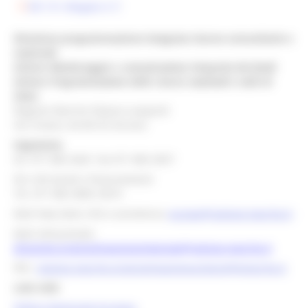
DD 131 Allegato A
Direzione programmazione integrata risorse comunitarie e
nazionali
Settore Monitoraggio e comunicazione integrata dei fondi
Settore Programmazione delle risorse nazionali e aiuti di
Stato
Regione Marche Palazzo Leopardi
Via Tiziano, 44 60125 Ancona
Segreteria
tel. 071 806 3643 fax 071 806 3037
Per info bandi e finanziamenti
Tel. 071 806 3858 /3674
Mail help desk, info e assistenza:
europa@regione.marche.it
Mail istituzionale:
direzione.programmazioneintegrata@regione.marche.it
PEC:
regione.marche.programmazioneunitaria@emarche.it
Link Utili:
Politica Regionale Europea