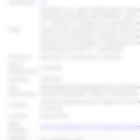
identificativo :
4551
POR FESR 14-20 - AREA INTERNA ASCOLI PICENO
STRATEGIA NAZIONALE AREE INTERNE - ASSE 3
8.2 - Bando per il sostegno alla competitività de
Titolo:
imprese nelle destinazioni turistiche, attravers
interventi di qualificazione dell'offerta e innova
prodotto/servizio, strategica e organizzativa a s
dell’emergenza COVID 19 - € 600.000,00
Procedura:
Bando per la concessione di contributi
Data di
22/04/2021
pubblicazione:
Scadenza:
02/07/2021
Area
DIPARTIMENTO PROGRAMMAZIONE INTEGRATA,
organizzativa:
RISORSE FINANZIARIE, UMANE E STRUMENTALI
Direzione Programmazione integrata risorse co
Struttura:
e nazionali
Contatto:
Andrea Pellei
Email
direzione.programmmazioneintegrata@regione
contatto:
Telefono