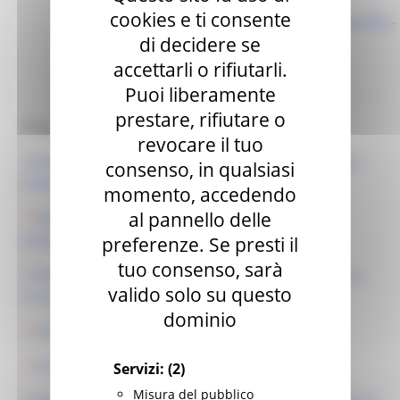
in-Regione/Fondi-
cookies e ti consente
Europei/FESR/Programma-Operativo-Por-
di decidere se
FESR#15817_Linee-guida-bandi-e-
beneficiari
accettarli o rifiutarli.
Puoi liberamente
prestare, rifiutare o
Allegati:
revocare il tuo
Decreto 347 del 24/10/2022_proroga straordinaria per
consenso, in qualsiasi
l'ultimazione dei progetti
momento, accedendo
al pannello delle
DDPF n. 264 del 1 dicembre 2021_ Proroga termini
ultimazione investimenti dei progetti
preferenze. Se presti il
tuo consenso, sarà
DDPF 239/IRE del 07.09.2020 di Presa d’atto di un mero
valido solo su questo
errore materiale
dominio
Nuovo Allegato A_DDPF 239/IRE
Scheda Sintetica
Servizi:
(2)
Misura del pubblico