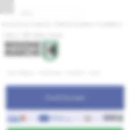
Vai al contenuto
Vai al piede
Vai al menu
Vai alla sezione Amministrazione Trasparente
Pannello di gestione dei cookies
|
|
Amministrazione Trasparente
Profilo del committente
ProcediMarche
|
|
Rubrica
URP: la Regione risponde
/
/
/
Entra in Regione
Fondi Europei
bandi Fesr
bandi
Fondi Europei