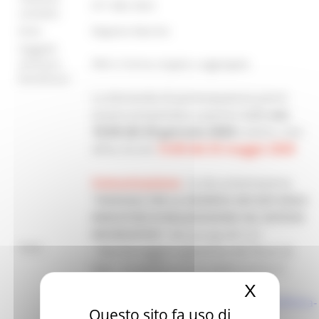
071 806 3923
contatto:
Ente:
Regione Marche
Soggetti
ammessi
PMI in forma singola o aggregata
beneficiari:
La domanda di partecipazione potrà
essere presentata a partire dalle
ore
10:00 del 20 gennaio 2020
e entro, non
oltre, le ore
13:00 del 25 maggio 2020
Comunicazione
: la documentazione
"
MANUALE PER LA MODIFICA DEI DATI DEGLI
INDICATORI DI REALIZZAZIONE SUL SISTEMA
del paragrafo 6.4
INFORMATIVO"
Note:
- Monitoraggio e gestione dei flussi di
dati- è visibile e scaricabile presso il
seguente
X
Nascond
link:
https://www.regione.marche.it/Entra-
Questo sito fa uso di