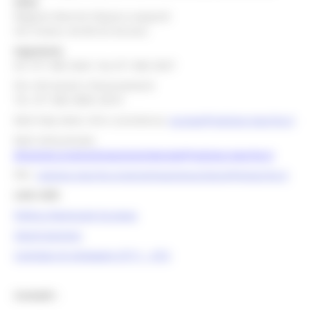
Stato
Regione Marche Palazzo Leopardi
Via Tiziano, 44 60125 Ancona
Segreteria
tel. 071 806 3643 fax 071 806 3037
Per info bandi e finanziamenti
Tel. 071 806 3858 /3674
Mail help desk, info e assistenza:
europa@regione.marche.it
Mail istituzionale:
direzione.programmazioneintegrata@regione.marche.it
PEC:
regione.marche.programmazioneunitaria@emarche.it
Link Utili:
Politica Regionale Europea
OpenCoesione
Comitato di pilotaggio OT11 - OT2
Contatti :