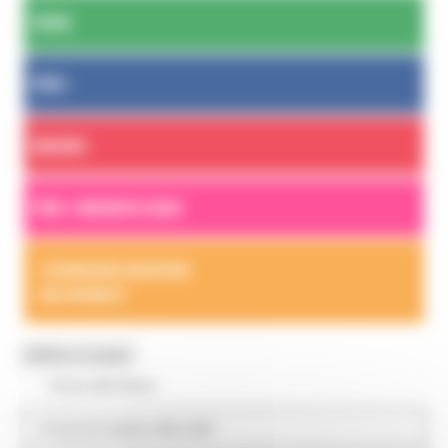
FESR
FSE+
BANDI
PER I BENEFICIARI
COMUNICAZIONE
ED EVENTI
MENU & Contatti
Torna alla Home
Elenco completo
progetti 14-20
Programmazione 2021-2027