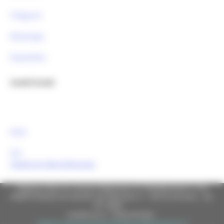
Telegram
Whatsapp
Newsletter
Canali Social:
FESR
FSE
Tweets by MarcheEuropa
Regione Marche Giunta Regionale (CF 80008630420 P.IVA
00481070423) via Gentile da Fabriano, 9 - 60125 Ancona - tel.
071.8061
casella p.e.c. istituzionale :
regione.marche.protocollogiunta@emarche.it