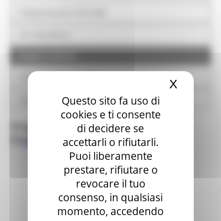
buone pratiche
Programmazione 2014-2020
Per i beneficiari
Progetti realizzati
Comunicazione e eventi
X
Nascond
Questo sito fa uso di
Contatti e organizzazione
cookies e ti consente
Progetti realizzati
di decidere se
Progetti finanziati più recenti
accettarli o rifiutarli.
Buone pratiche (71)
Puoi liberamente
Ambiente (11)
Capacità amministrativa (1)
prestare, rifiutare o
Competitività delle imprese (17)
revocare il tuo
Cultura e turismo (13)
consenso, in qualsiasi
Energia (13)
FSE (10)
momento, accedendo
Inclusione sociale e salute (1)