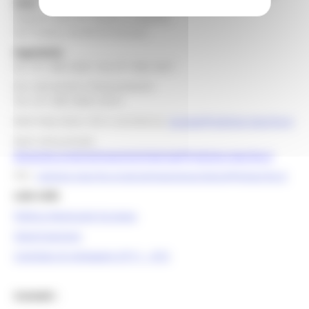
Stato
Regione Marche Palazzo Leopardi
Via Tiziano, 44 60125 Ancona
Segreteria
tel. 071 806 3643 fax 071 806 3037
Per info bandi e finanziamenti
Tel. 071 806 3858 /3674
Mail help desk, info e assistenza:
europa@regione.marche.it
Mail istituzionale:
direzione.programmazioneintegrata@regione.marche.it
PEC:
regione.marche.programmazioneunitaria@emarche.it
Link Utili:
Politica Regionale Europea
OpenCoesione
Comitato di pilotaggio OT11 - OT2
Contatti :