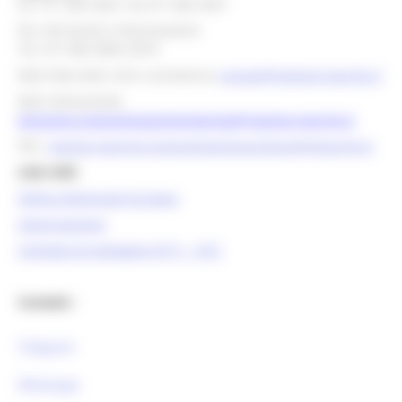
tel. 071 806 3643 fax 071 806 3037
Per info bandi e finanziamenti
Tel. 071 806 3858 /3674
Mail help desk, info e assistenza:
europa@regione.marche.it
Mail istituzionale:
direzione.programmazioneintegrata@regione.marche.it
PEC:
regione.marche.programmazioneunitaria@emarche.it
Link Utili:
Politica Regionale Europea
OpenCoesione
Comitato di pilotaggio OT11 - OT2
Contatti :
Telegram
Whatsapp