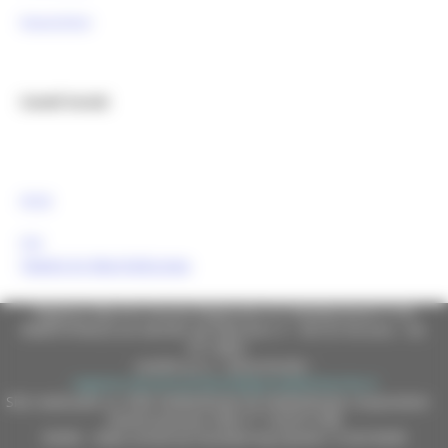
Newsletter
Canali Social:
FESR
FSE
Tweets by MarcheEuropa
Regione Marche Giunta Regionale (CF 80008630420 P.IVA
00481070423) via Gentile da Fabriano, 9 - 60125 Ancona - tel.
071.8061
casella p.e.c. istituzionale :
regione.marche.protocollogiunta@emarche.it
Sito realizzato su CMS DotNetNuke by DotNetNuke Corporation
Autorizzazione SIAE n° 1225/I/1298
DUNS - Data Universal Numbering System: 514216030