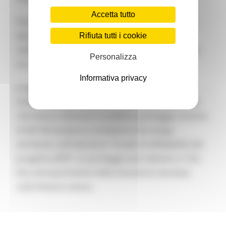
Accetta tutto
Possono fare domanda di contributo i soggetti
disoccupati , iscritti ai CPI da almeno 6 mesi,
Rifiuta tutti i cookie
residenti nella Regione Marche, di età compresa
Personalizza
tra 18 e 65 anni.
Informativa privacy
In ogni finestra saranno finanziate, seguendo
l’ordine della graduatoria di merito, le domande
che hanno ottenuto il suddetto punteggio minimo
di 60/100 sempre a condizione che venga
attribuito sull’indicatore “Grado di affidabilità del
progetto (AFF)” un punteggio pari almeno a 7,50,
fino ad esaurimento della dotazione stanziata
sulla finestra stessa.