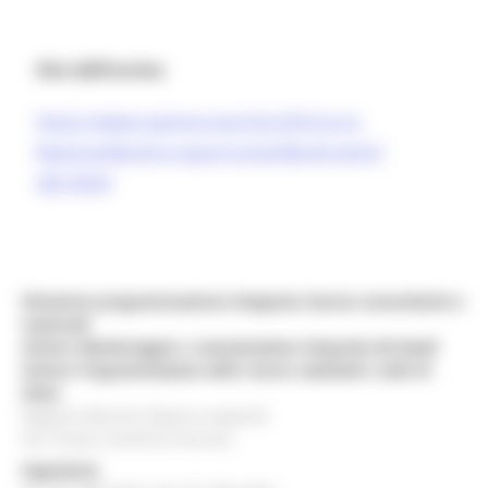
Sito dell’avviso
https://www.regione.marche.it/Entra-in-
Regione/Bandi-e-opportunita/Bandi-attivi?
idb=8354
Direzione programmazione integrata risorse comunitarie e
nazionali
Settore Monitoraggio e comunicazione integrata dei fondi
Settore Programmazione delle risorse nazionali e aiuti di
Stato
Regione Marche Palazzo Leopardi
Via Tiziano, 44 60125 Ancona
Segreteria