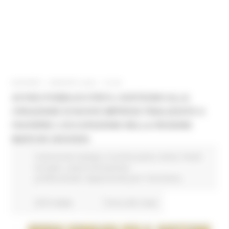
GIOVEDÌ 1 AGOSTO 2024 15:06
AVVISO PUBBLICO PER IL SOSTEGNO ALLA
CREAZIONE DI NUOVE IMPRESE FINALIZZATE A
FAVORIRE L’OCCUPAZIONE NELLA REGIONE
MARCHE 2024/2025
Comunicati stampa
In primo piano
Avvisi
Fondi
Europei
Lavoro Formazione
professionale
Opportunità per il territorio
2515 views
Torna alle news