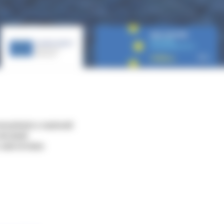
munitarie e nazionali
dei fondi
aiuti di Stato