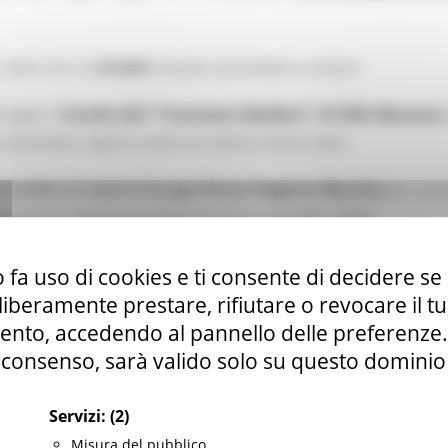
i temi con cui
le Acli
invitano ad andare a votare.
ropee, il
circolo Acli "Francesco Baldoni" di Villa Musone
(
 conoscere, capire e dare un senso al loro voto.
 le Acli e il centro Europe Direct Regione Marche
per esse
untamento elettorale del prossimo 8-9 giugno 2024.
 Musone (Loreto), a partire dalle
19.30.
 fa uso di cookies e ti consente di decidere se 
i liberamente prestare, rifiutare o revocare il 
nto, accedendo al pannello delle preferenze. S
consenso, sarà valido solo su questo dominio
Servizi:
(2)
Misura del pubblico