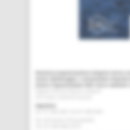
Direzione programmazione integrata risorse co
Settore Monitoraggio e comunicazione integrata 
Settore Programmazione delle risorse nazionali e 
Regione Marche Palazzo Leopardi
Via Tiziano, 44 60125 Ancona
Segreteria
tel. 071 806 3643 fax 071 806 3037
Per info bandi e finanziamenti
Tel. 071 806 3858 /3674