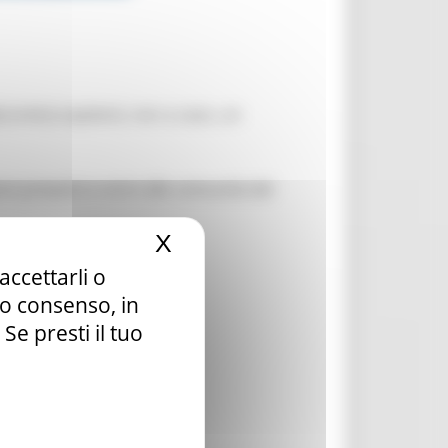
Loreto) ospiterà, non a caso, un
re presenti e vicini alle comunità del
X
Nascondi il banner dei c
accettarli o
tuo consenso, in
e presti il tuo