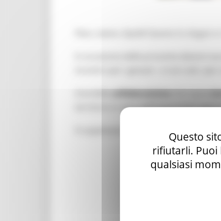
Pace, Lavoro, Equità!
Questo lo slogan e 
In occasione delle prossime elezioni eu
incontro per i giovani - e non solo -per
Una bella
collaborazione
che nasce
tra
territorio in vista dell’importante app
Vi aspettiamo martedì 21 maggio a Villa
Questo sito
rifiutarli. Puo
qualsiasi mome