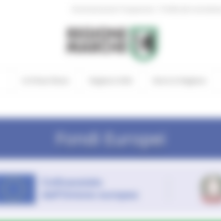
|
Amministrazione Trasparente
Profilo del committen
In Primo Piano
Regione Utile
Entra in Regione
Fondi Europei