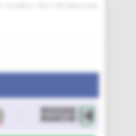
|
|
|
te
ProcediMarche
Rubrica
URP: la Regione risponde