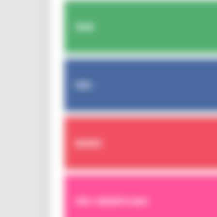
FESR
FSE+
BANDI
PER I BENEFICIARI