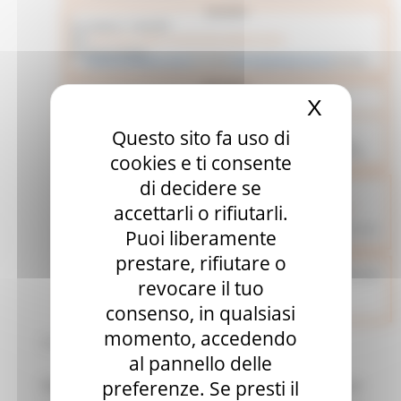
X
Nascond
Questo sito fa uso di
cookies e ti consente
di decidere se
accettarli o rifiutarli.
Puoi liberamente
prestare, rifiutare o
revocare il tuo
consenso, in qualsiasi
momento, accedendo
MERCOLEDÌ 30 MARZO 2022 09:00
al pannello delle
preferenze. Se presti il
Nell’ambito del progetto Migrant.net sono stati