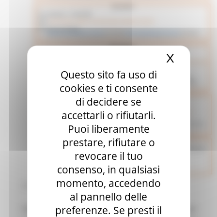
X
Nascond
Questo sito fa uso di
cookies e ti consente
di decidere se
accettarli o rifiutarli.
Puoi liberamente
prestare, rifiutare o
revocare il tuo
consenso, in qualsiasi
momento, accedendo
MERCOLEDÌ 30 MARZO 2022 09:00
al pannello delle
preferenze. Se presti il
Nell’ambito del progetto Migrant.net sono stati