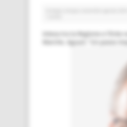
strategia sviluppo sostenibile agenda 203
1 post(s)
Intesa tra la Regione e l’Ente 
Marche. Aguzzi: “Un passo imp