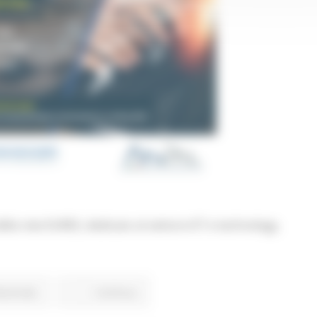
ella rete EURES, dedicato al settore ICT e technology.
ssionale
Continua..