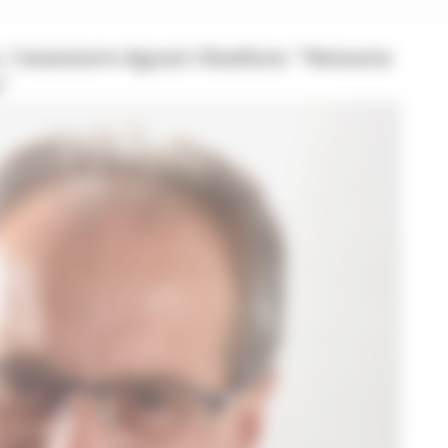
, l'assessore Aguzzi ribadisce: "Nessuna
r"