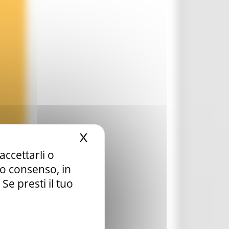
X
Nascondi il banner dei c
accettarli o
tuo consenso, in
e presti il tuo