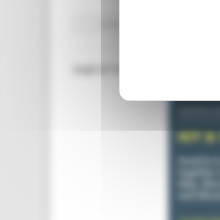
Attività Eures
Centri Impiego
Lavoro Fo
EoJD ICT & TECHNOLOGY – 7 Lu