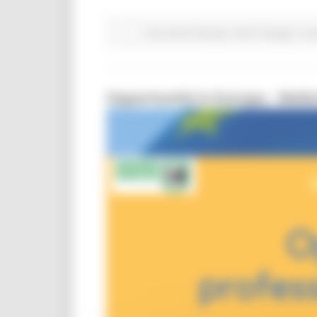
Comunicati stampa
Centri Impiego
In p
Opportunità in Europa - Webin