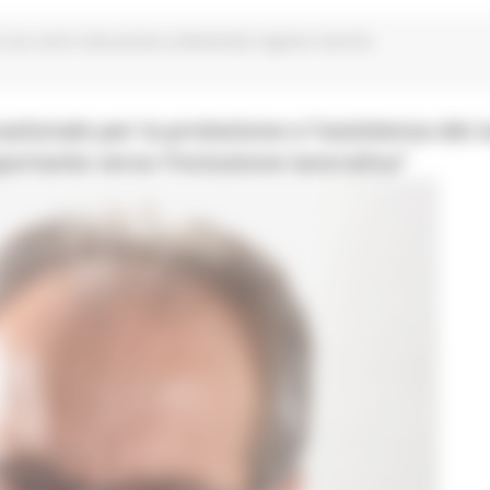
0 cea centri educazione ambientale regione marche
nazionale per la protezione e l’assistenza dei 
ortante verso l’inclusione lavorativa”