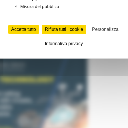
Misura del pubblico
rmazione professionale
Continua..
Accetta tutto
Rifiuta tutti i cookie
Personalizza
glio 2022 evento on line di reclutamento
Informativa privacy