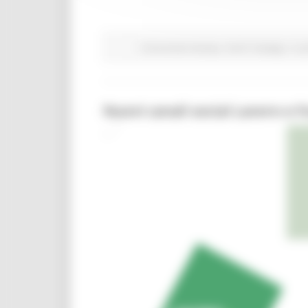
Comunicati stampa
Centri Impiego
In p
Nuovi canali social Lavoro e 