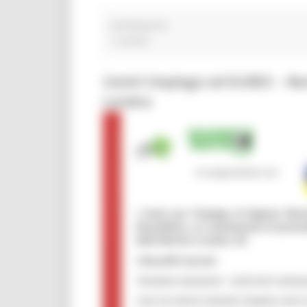
PATRONATO
1 post(s)
Centri Impiego ed EURES – Re
Londra