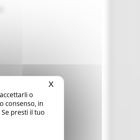
ti
X
Nascondi il banner dei c
accettarli o
tuo consenso, in
e presti il tuo