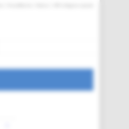
|
|
|
te
ProcediMarche
Rubrica
URP: la Regione risponde