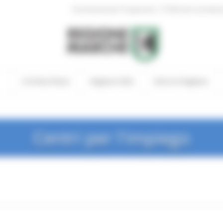
|
Amministrazione Trasparente
Profilo del committen
In Primo Piano
Regione Utile
Entra in Regione
Centri per l'impiego