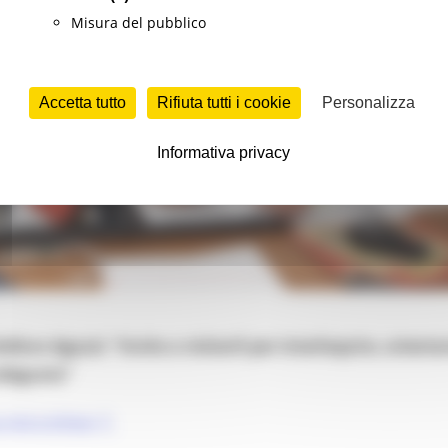
Misura del pubblico
Accetta tutto
Rifiuta tutti i cookie
Personalizza
Informativa privacy
fano Aguzzi: “Invito a visitarli per interloquire, orientar
adeguata”
://bit.ly/3iTRgdv