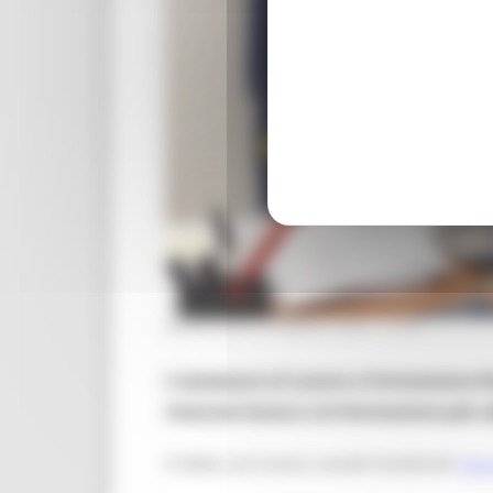
MERCOLEDÌ 30 MARZO 2022 13:42
L'assessore al Lavoro e Formazione Ste
ricercare lavoro e la formazione più 
Il video sul nuovo canale Facebook:
https