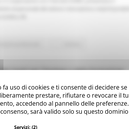
, in cooperazione con il Servizio EURES, presentano il
to di personale del settore ristorazione e retail di prodot
 a Londra, UK.
rmazione professionale
Continua..
 dei Centri per l’Impiego e della Formazione
Marche
 fa uso di cookies e ti consente di decidere se 
i liberamente prestare, rifiutare o revocare il 
nto, accedendo al pannello delle preferenze. S
consenso, sarà valido solo su questo dominio
Servizi:
(2)