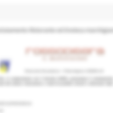
clutamento Ristorante ed Enoteca marchigian