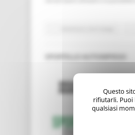
cercare lavoro all'estero e la possibilità
Attività Eures
Centri Impiego
SPORTELLO AUTOIMPIEGO
Questo sito
rifiutarli. Puo
qualsiasi mome