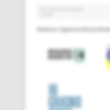
corso-formazione-specifica
1 post(s)
Webinar Opportunità professi