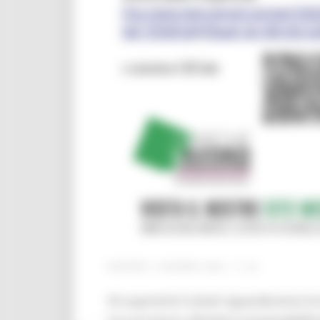
GIOVEDÌ 4 GIUGNO 2026 11:42
Gli argomenti trattati riguarderanno la 