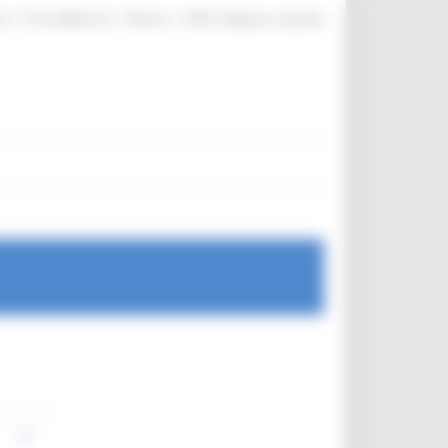
|
|
|
te
ProcediMarche
Rubrica
URP: la Regione risponde