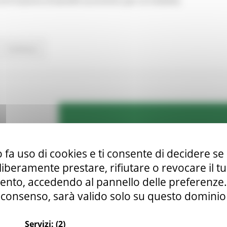
 di fruizione di benefit economici per la mobilità.
Continua..
 fa uso di cookies e ti consente di decidere se 
i liberamente prestare, rifiutare o revocare il 
nto, accedendo al pannello delle preferenze. S
consenso, sarà valido solo su questo dominio
Servizi:
(2)