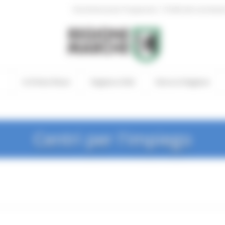
|
Amministrazione Trasparente
Profilo del committen
In Primo Piano
Regione Utile
Entra in Regione
Centri per l'impiego