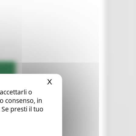
X
Nascondi il banner dei c
accettarli o
tuo consenso, in
e presti il tuo