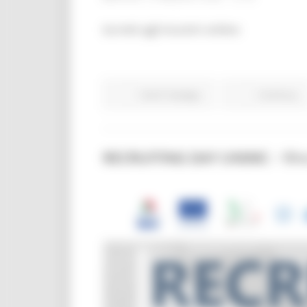
Iscriviti agli incontri online:
Centri Impiego
Continua..
RECRUITING DAY UNIMC - 19 e