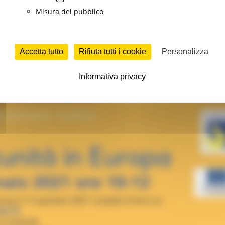
Misura del pubblico
Accetta tutto
Rifiuta tutti i cookie
Personalizza
Informativa privacy