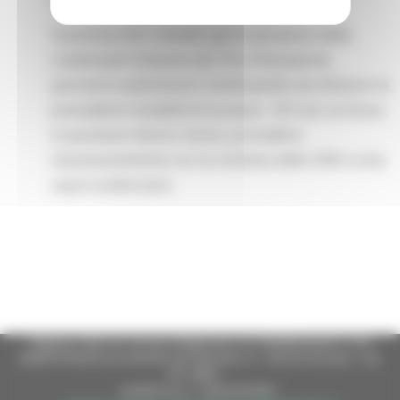
Si precisa che i cittadini già in possesso delle
credenziali Cohesion (ID, Pin e Password),
potranno autenticarsi continuando ad utilizzare le
precedenti modalità di accesso. Chi non ne fosse
in possesso dovrà, invece, procedere
necessariamente con la richiesta dello SPID come
sopra evidenziato.
Regione Marche Giunta Regionale (CF 80008630420 P.IVA
00481070423) via Gentile da Fabriano, 9 - 60125 Ancona - tel.
071.8061
casella p.e.c. istituzionale :