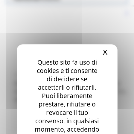
X
Nascond
Questo sito fa uso di
cookies e ti consente
GIOVEDÌ 4 FEBBRAIO 2021 10:27
di decidere se
NUOVE MODALITA’ DI PARTECIPAZIONE AGLI
accettarli o rifiutarli.
AVVIAMENTI A SELEZIONE NELLA PA (ART 16 L.
Puoi liberamente
56/87)
prestare, rifiutare o
Centri Impiego
34 views
revocare il tuo
consenso, in qualsiasi
Torna alle news
momento, accedendo