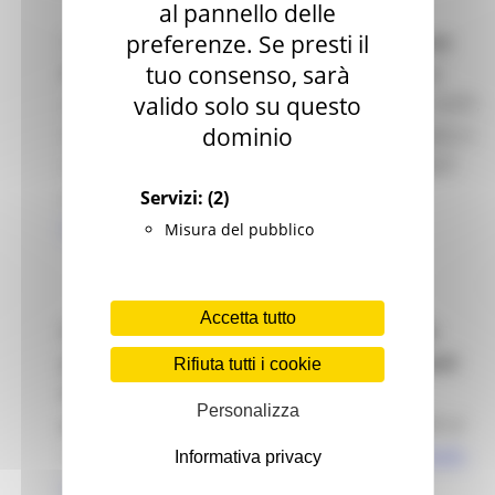
al pannello delle
preferenze. Se presti il
Si informa l’utenza che a far data dal
01 marzo
tuo consenso, sarà
2021
le candidature per la partecipazione agli
valido solo su questo
avviamenti a selezione art. 16 della Legge n. 56/87,
dominio
dovranno essere presentate
ESCLUSIVAMENTE
in
modalità telematica, attraverso il portale JANET
accessibile al seguente Link -
Servizi:
(2)
https://janet.regione.marche.it/
Misura del pubblico
Accetta tutto
ATTENZIONE:
per potersi autenticare nella
piattaforma telematica Janet, gli interessati
Rifiuta tutti i cookie
dovranno essere in possesso delle
Personalizza
credenziali
SPID
di secondo livello, acquisibili al
seguente Link: -
https://www.spid.gov.it/richiedi-
Informativa privacy
spid
.