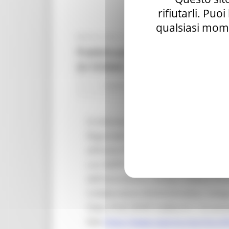
rifiutarli. Puo
qualsiasi mome
MERCOLEDÌ 21 LUGLIO 2021 08:54
Pubblicazione graduatoria per
DI FERMO
Centri Impiego
23 views
Si informa l'utenza che la graduator
Regionale Unica Integrata (ALLEGATO 
all’Avviso Pubblico per l’avviamento a 
con DDPF n. 126 del 24 marzo 2021 –
dell’assunzione a tempo indeterminato
Collaboratore Amministrativo, Categ
Class. Prof. ISTAT Codice 4.1.1 è cons
link:
https://www.regione.marche.it/