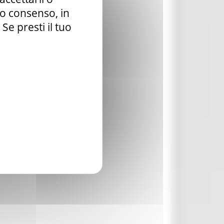
tuo consenso, in
e presti il tuo
NCIA
a