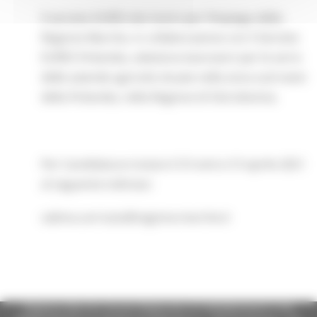
Il servizio EURES dei Centri per l’Impiego della
Regione Marche, in collaborazione con il Servizio
EURES Finlandia, seleziona lavoratori per le serre
delle aziende agricole situate nella zona sud ovest
della Finlandia, nella Regione di Ostrobotnia.
Per Candidature inviare il CV entro il 9 aprile 2021
al seguente indirizzo:
sabina.carrozzo@regione.marche.it
Regione Marche Giunta Regionale (CF 80008630420 P.IVA