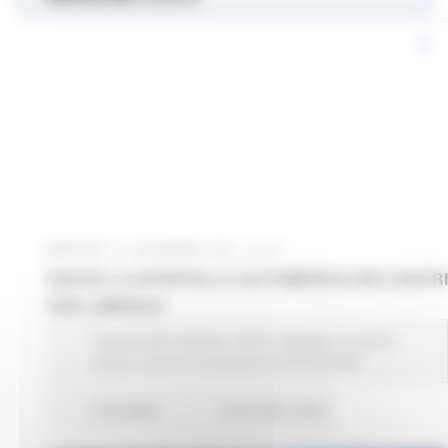
MARTEDÌ 17 DICEMBRE 2024 13:21
NASCE LO SPORTELLO AUTOIMPIEGO NEI CENTRI
PER L’IMPIEGO
Comunicati stampa
Centri Impiego
In primo
piano
Lavoro Formazione professionale
152 views
Torna alle news