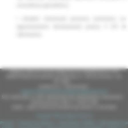
consulenza specialistica.
I cittadini interessati possono prenotare un
appuntamento direttamente presso il CPI di
riferimento.
Regione Marche Giunta Regionale (CF 80008630420 P.IVA
00481070423) via Gentile da Fabriano, 9 - 60125 Ancona - tel.
071.8061
casella p.e.c. istituzionale :
regione.marche.protocollogiunta@emarche.it
Sito realizzato su CMS DotNetNuke by DotNetNuke Corporation
Autorizzazione SIAE n° 1225/I/1298
DUNS - Data Universal Numbering System: 514216030
Copyright 2026 by Regione Marche
Privacy
|
Termini Di Utilizzo
|
Informativa TEAMS
|
Informativa sui