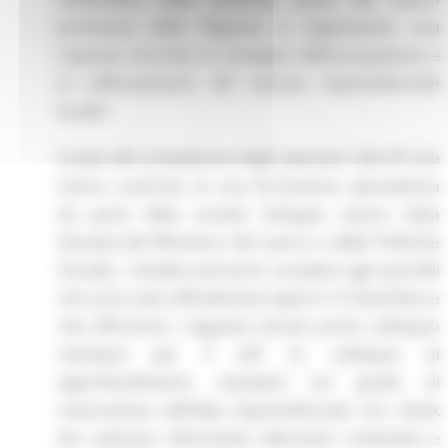
promosse dalla Regione e rappresenta una
risposta concreta al sostegno dell’occupazione e
al rafforzamento del tessuto imprenditoriale
locale”.
Grazie alla competenza degli operatori dei CPI che
hanno usufruito di una formazione specialistica
da parte della società Sviluppo Lavoro Italia
(Società del Ministero del Lavoro e delle Politiche
Sociali), i cittadini potranno accedere agli sportelli
che sono stati ufficialmente aperti il 13 dicembre e
che offriranno i seguenti servizi: primo colloquio
standard per il LEP O; colloquio di
approfondimento standard sul grado di
maturazione dell’idea imprenditoriale con check
list; seminari informativi; laboratori orientativi e