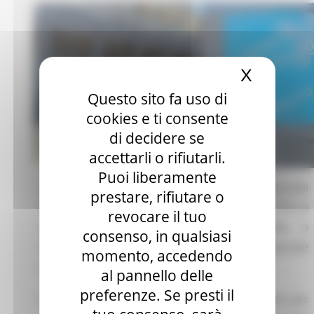
X
Nascond
Questo sito fa uso di
cookies e ti consente
di decidere se
accettarli o rifiutarli.
Puoi liberamente
Sono stati aperti e già operativi gli Sportelli
prestare, rifiutare o
Autoimpiego presso i Centri per l’Impiego (CPI) di
revocare il tuo
Ascoli Piceno, Fermo, Urbino, Senigallia e
consenso, in qualsiasi
Macerata. A renderlo noto è l'assessore regionale
momento, accedendo
al Lavoro, Stefano Aguzzi.
al pannello delle
preferenze. Se presti il
Il servizio dedicato all’autoimpiego è pensato per