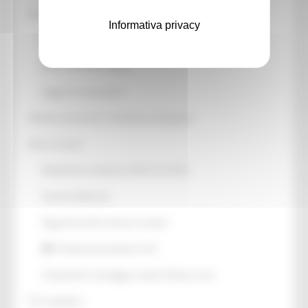
Interventi urgenti
Informativa privacy
Primi interventi a favore delle popolazioni
Nuovi Interventi urgenti
Legge di conversione
Attività trasversali e Tematiche emergenza
Dati sul sisma
Modulistica ordinanza OCPC 614-2019
Gestione Macerie
Pagamenti alle strutture ricettive
Pratiche presentate U.S.R.
Tempistiche montaggio casette SAE per area
Chi contattare