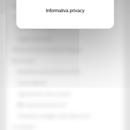
Interventi urgenti
Informativa privacy
Primi interventi a favore delle popolazioni
Nuovi Interventi urgenti
Legge di conversione
Attività trasversali e Tematiche emergenza
Dati sul sisma
Modulistica ordinanza OCPC 614-2019
Gestione Macerie
Pagamenti alle strutture ricettive
Pratiche presentate U.S.R.
Tempistiche montaggio casette SAE per area
Chi contattare