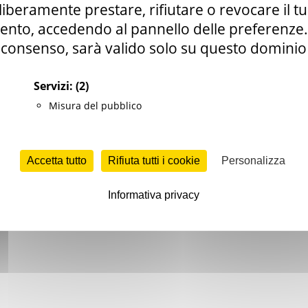
i liberamente prestare, rifiutare o revocare il 
nto, accedendo al pannello delle preferenze. S
consenso, sarà valido solo su questo dominio
tilizzo
|
Informativa TEAMS
|
Informativa sui Cookie
|
Accessibilit
Servizi:
(2)
Misura del pubblico
Accetta tutto
Rifiuta tutti i cookie
Personalizza
Informativa privacy