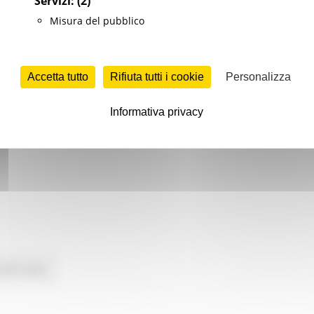
Servizi:
(2)
e opere di sostegno, infrastrutture, cimitero “La Romita” e s
Misura del pubblico
Accetta tutto
Rifiuta tutti i cookie
Personalizza
Informativa privacy
 alle news