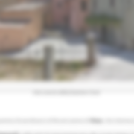
Uno scorcio della frazione Croce
gramma Straordinario di Ricostruzione di
Visso
, che interessa