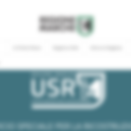
In Primo Piano
Regione Utile
Entra in Regione
i
ICIO SPECIALE PER LA RICOSTRUZ