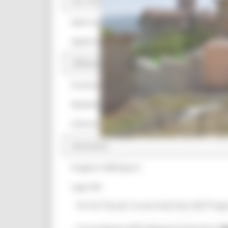
Per i Comuni
Opere pubbliche
Appalti e contratti Usr
Affidamenti diretti
Pratiche presentate USR
Modulistica
Informativa Privacy
Normativa
Progetto 1000 Esperti
Logo USR
Arriva l’ok per la seconda fase del Pro