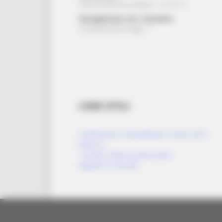
viale Alcide De Gasperi, 13/15/17
Serrapetrona, loc. Caccamo:
via Beniamino Gigli, 1
LINK UTILI
Commissario Straordinario Sisma 2016
Rubrica
I numeri della Ricostruzione
Appalti e contratti