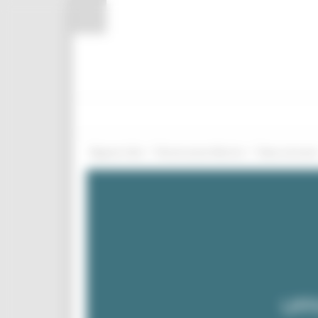
Pannello di gestione dei cookies
/
/
Regione Utile
Ricostruzione Marche
News ed event
UFF