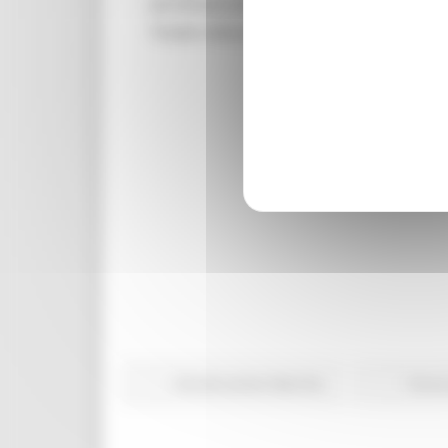
ed infrastrutture; a
Croce
, invece, sull
Totale indicativo, circa 4,2 milioni.
Ricostruzione Marche
Torna