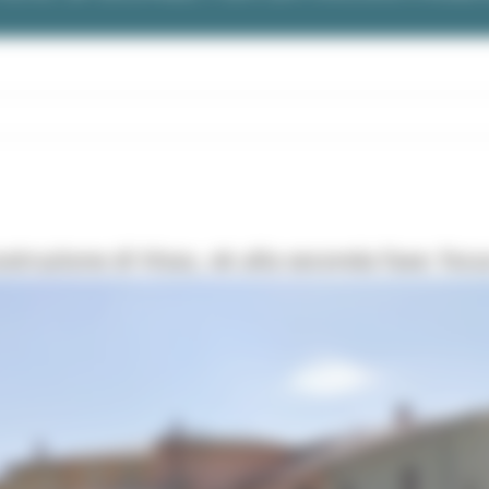
truzione di Visso, ok alla seconda fase: focus