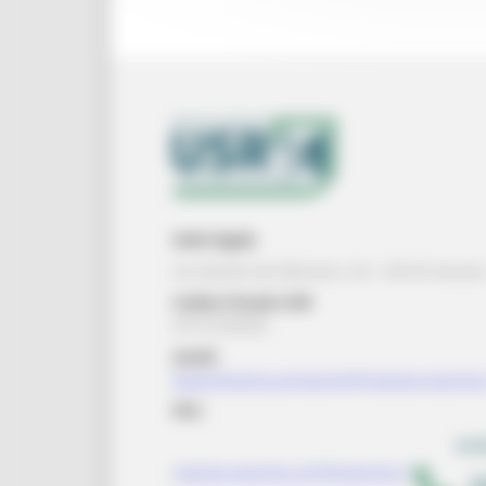
Sede legale
via Gentile da Fabriano, 2/4 - 60125 Ancon
Codice Fiscale USR
93151650426
email:
dipartimento.usrmarche@regione.marche.
PEC:
regione.marche.usr@emarche.it