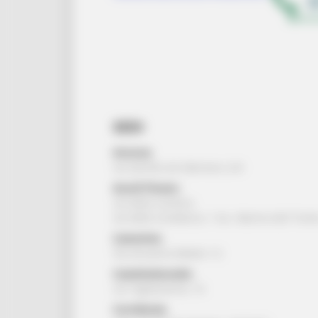
SEDI
Ancona:
via Gentile da Fabriano, 2/4
Ascoli Piceno:
via della Cartiera
via della Cardatura, 1 loc. Marino del Tront
Camerino:
Via Ansovino Medici 12
Castelraimondo:
via Tagliamento, 16
Corridonia: