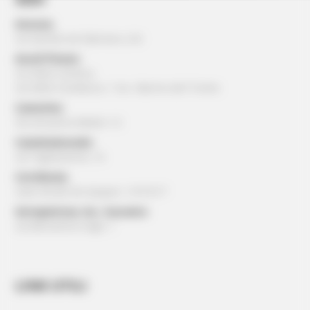
Ancona:
via Gentile da Fabriano, 2/4
Ascoli Piceno:
via della Cartiera
via della Cardatura, 1 loc. Marino del Tronto
Camerino:
Via Ansovino Medici 12
Castelraimondo:
via Tagliamento, 16
Corridonia:
viale Alcide De Gasperi, 13/15/17
Serrapetrona, loc. Caccamo:
via Beniamino Gigli, 1
LINK UTILI