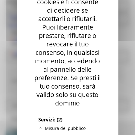
cookies e ti consente
SEMPLIFICATE LE PROCEDURE
Avvisi - USR
di decidere se
Contributo sisma e Superbonus: semplificate le
accettarli o rifiutarli.
Per i Comuni
procedure
Puoi liberamente
Opere pubbliche
prestare, rifiutare o
Scarica la guida
revocare il tuo
Appalti e contratti Usr
consenso, in qualsiasi
RISOLUZIONE 23/04/2021, n. 28/E
Affidamenti diretti
momento, accedendo
al pannello delle
Pratiche presentate USR
Annunci in evidenza USR
Ricostruzione Marche
preferenze. Se presti il
Modulistica
tuo consenso, sarà
Torna alle news
Informativa Privacy
valido solo su questo
dominio
Normativa
Progetto 1000 Esperti
Servizi:
(2)
Misura del pubblico
Logo USR