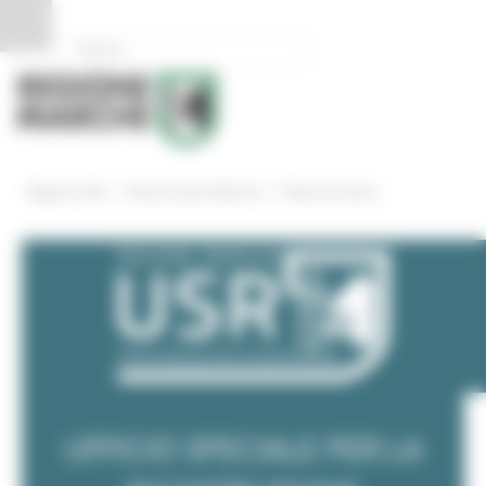
Pannello di gestione dei cookies
/
/
Regione Utile
Ricostruzione Marche
News ed eventi
UFFICIO SPECIALE PER LA