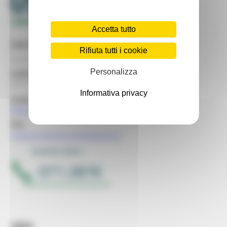
Accetta tutto
Sede legale
Rifiuta tutti i cookie
via Gentile da Fabriano, 2/4 - 60125 Ancona
Personalizza
Codice Fiscale USR
93151650426
Informativa privacy
email:
dipartimento.usrmarche@regione.marche.it
PEC:
regione.marche.usr@emarche.it
SEDI