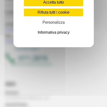
Accetta tutto
via Gentile da Fabriano, 2/4 - 60125 Ancona
Codice Fiscale USR
Rifiuta tutti i cookie
93151650426
Personalizza
email:
dipartimento.usrmarche@regione.marche.it
Informativa privacy
PEC:
regione.marche.usr@emarche.it
SEDI
Ancona:
via Gentile da Fabriano, 2/4
Ascoli Piceno: