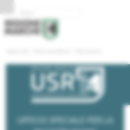
Pannello di gestione dei cookies
/
/
Regione Utile
Ricostruzione Marche
News ed eventi
UFFICIO SPECIALE PER LA