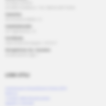
via della Cartiera
via della Cardatura, 1 loc. Marino del Tronto
Camerino:
Via Ansovino Medici 12
Castelraimondo:
via Tagliamento, 16
Corridonia:
viale Alcide De Gasperi, 13/15/17
Serrapetrona, loc. Caccamo:
via Beniamino Gigli, 1
LINK UTILI
Commissario Straordinario Sisma 2016
Rubrica
I numeri della Ricostruzione
Appalti e contratti