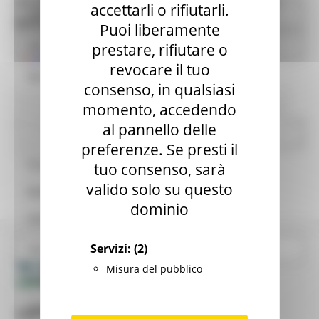
TECNICO DA IMPEGNARE NEGLI USR REGIONE
accettarli o rifiutarli.
Avvisi - USR
MARCHE
Puoi liberamente
Per i Comuni
prestare, rifiutare o
Scarica il Bando
revocare il tuo
Opere pubbliche
consenso, in qualsiasi
Appalti e contratti Usr
momento, accedendo
Annunci in evidenza USR
Ricostruzione Marche
al pannello delle
Affidamenti diretti
Torna alle news
preferenze. Se presti il
Pratiche presentate USR
tuo consenso, sarà
valido solo su questo
Modulistica
dominio
Informativa Privacy
Servizi:
(2)
Normativa
Misura del pubblico
Progetto 1000 Esperti
Logo USR
Sede legale