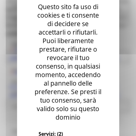
159 DEL 13 APRILE 2021 DI APPROVAZIONE DELLA
Questo sito fa uso di
Avvisi - USR
MODULISTICA PER LA PRESENTAZIONE DELLE
cookies e ti consente
DOMANDE DI AGEVOLAZIONE A SOSTEGNO DEGLI
Per i Comuni
di decidere se
INTERVENTI A FAVORE DELLE MICRO, PICCOLE E
accettarli o rifiutarli.
Opere pubbliche
MEDIE IMPRESE
Puoi liberamente
Appalti e contratti Usr
prestare, rifiutare o
Decreto n.159 - Disciplina interventi a favore
revocare il tuo
Affidamenti diretti
delle micro piccole e medie imprese con allegati
consenso, in qualsiasi
Pratiche presentate USR
Nota tramissione decreto n. 159
momento, accedendo
al pannello delle
Modulistica
Imprese del cratere, da Invitalia finanziamenti a
preferenze. Se presti il
Informativa Privacy
tasso zero. Castelli: "Ulteriore linfa per il rilancio"
tuo consenso, sarà
Normativa
valido solo su questo
dominio
Ricostruzione Marche
Torna alle news
Progetto 1000 Esperti
Logo USR
Servizi:
(2)