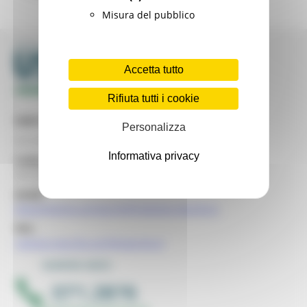
Misura del pubblico
Accetta tutto
Rifiuta tutti i cookie
Sede legale
Personalizza
via Gentile da Fabriano, 2/4 - 60125 Ancona
Informativa privacy
Codice Fiscale USR
93151650426
email:
dipartimento.usrmarche@regione.marche.it
PEC:
regione.marche.usr@emarche.it