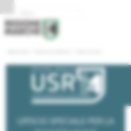
Pannello di gestione dei cookies
/
/
Regione Utile
Ricostruzione Marche
News ed eventi
UFFICIO SPECIALE PER LA