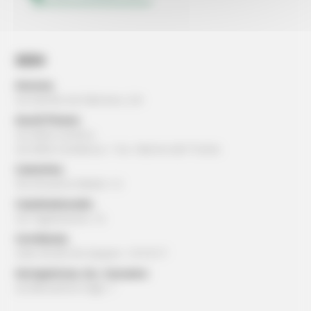
SEDI
Ancona:
via Gentile da Fabriano, 2/4
Ascoli Piceno:
via della Cartiera
via della Cardatura, 1 loc. Marino del Tronto
Camerino:
Via Ansovino Medici 12
Castelraimondo:
via Tagliamento, 16
Corridonia:
viale Alcide De Gasperi, 13/15/17
Serrapetrona, loc. Caccamo:
via Beniamino Gigli, 1