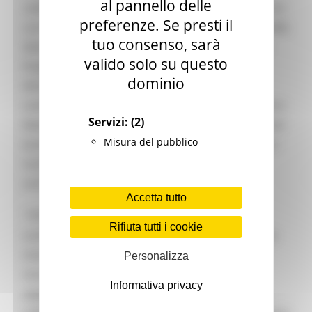
al pannello delle
cambiamenti climatici già in atto nelle Marche, tra
preferenze. Se presti il
cui l'aumento delle temperature, le variazioni nella
tuo consenso, sarà
distribuzione delle precipitazioni e la crescente
valido solo su questo
frequenza di inondazioni marino-costiere.
dominio
Attraverso modelli scientifici delinea possibili
scenari futuri. Descrive inoltre l’impatto su diversi
Servizi:
(2)
fattori e risorse - territoriali, ambientali, sociali ed
Misura del pubblico
economici - individuando criticità, vulnerabilità e
rischi chiave. Su queste basi sviluppa azioni
concrete per contrastarne gli effetti negativi.
Accetta tutto
“Il Piano – ha detto Aguzzi – è il risultato del
Rifiuta tutti i cookie
coinvolgimento trasversale di strutture tecniche
inter assessoriali ed individua un pacchetto di
Personalizza
misure per affrontare in una logica di
Informativa privacy
adattamento gli impatti diretti sulle persone e