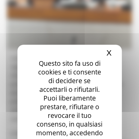
X
Nascond
L’assemblea legislativa ha approvato il "Piano
Questo sito fa uso di
regionale di adattamento al cambiamento
cookies e ti consente
climatico" (PRACC), un'iniziativa innovativa
di decidere se
promossa dall’assessorato all’Ambiente guidato
accettarli o rifiutarli.
da Stefano Aguzzi. Le Marche diventano così la
Puoi liberamente
prima Regione italiana a dotarsi di un piano
prestare, rifiutare o
strutturato per affrontare le sfide poste dai
revocare il tuo
cambiamenti climatici.
consenso, in qualsiasi
momento, accedendo
Il PRACC traccia un quadro aggiornato dei