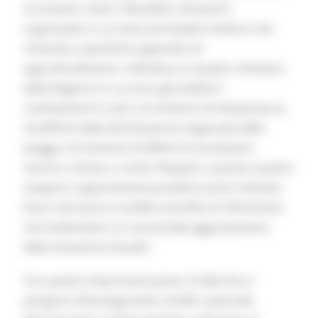
strumento chiaro, flessibile e dinamico
organizzato in un testo principale sintetico che
rimanda a specifiche appendici di
approfondimento. Individua un quadro climatico
della Regione in cui sono già evidenti i
cambiamenti in atto: incremento di temperatura,
modifiche della distribuzione stagionale delle
piogge, incremento di effetti di inondazioni
marino costiere, e simili. Rispetto a questo quadro
vengono rappresentati possibili scenari climatici
futuri attraverso modelli scientifici di riferimento
che evidenziano un sostanziale aggravamento
della situazione attuale”.
Con questo importante passo, le Marche si
pongono all’avanguardia a livello nazionale,