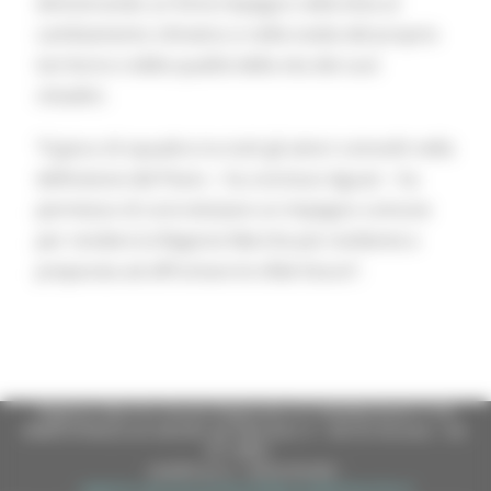
dimostrando un forte impegno nella lotta al
cambiamento climatico e nella tutela del proprio
territorio e della qualità della vita dei suoi
cittadini.
“Il gioco di squadra tra tutti gli attori coinvolti nella
definizione del Piano – ha concluso Aguzzi – ha
permesso di concretizzare un impegno comune
per rendere la Regione Marche più resiliente e
preparata ad affrontare le sfide future”.
Regione Marche Giunta Regionale (CF 80008630420 P.IVA
00481070423) via Gentile da Fabriano, 9 - 60125 Ancona - tel.
071.8061
casella p.e.c. istituzionale :
regione.marche.protocollogiunta@emarche.it