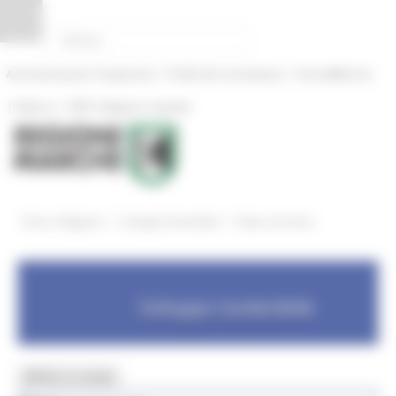
Pannello di gestione dei cookies
|
|
Amministrazione Trasparente
Profilo del committente
ProcediMarche
|
|
Rubrica
URP: la Regione risponde
/
/
Entra in Regione
Sviluppo Sostenibile
News ed eventi
Sviluppo Sostenibile
MENU & Contatti