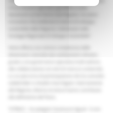
sulla salute, la disponibilità di risorse come l’acqua
e le produzioni agricole e gli effetti a volte
devastanti sul territorio marchigiano. Un piano
innovativo che evidenzia la visione di sviluppo
sostenibile della Regione, individuata nella
Strategia Regionale di Sviluppo Sostenibile”.
Viene offerta una visione complessiva delle
dimensioni coinvolte dai cambiamenti climatici,
grazie a una governance operativa multi-settore,
alla collaborazione con enti di ricerca e università,
e a un percorso di partecipazione che ha coinvolto
stakeholder e cittadini marchigiani. Internamente
alla Regione, diverse strutture hanno contribuito
alla definizione del Piano.
“Il PRACC – ha spiegato l’assessore Aguzzi - è uno