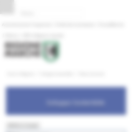
Pannello di gestione dei cookies
|
|
Amministrazione Trasparente
Profilo del committente
ProcediMarche
|
|
Rubrica
URP: la Regione risponde
/
/
Entra in Regione
Sviluppo Sostenibile
News ed eventi
Sviluppo Sostenibile
MENU & Contatti