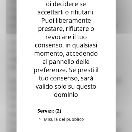
anidride carbonica, è fondamentale anche
di decidere se
incentivare l’assorbimento da parte dei sistemi
accettarli o rifiutarli.
naturali. Sebbene l’Unione europea sia il terzo
Puoi liberamente
produttore al mondo di anidride carbonica, l'UE
prestare, rifiutare o
ha un obiettivo ambizioso per prevenire i
revocare il tuo
cambiamenti climatici: ridurre in modo
consenso, in qualsiasi
sostanziale le proprie emissioni entro il 2030 e
momento, accedendo
raggiungere l'obiettivo di zero emissioni nette
al pannello delle
entro il 2050.
preferenze. Se presti il
tuo consenso, sarà
La Regione Marche ha preso parte al progetto LIFE
valido solo su questo
CO2RK, recentemente approvato dalla
dominio
Commissione Europea. Il progetto sviluppa una
serie di azioni integrate in tre Stati membri, a
Servizi:
(2)
livello nazionale e regionale. Infatti il coordinatore
Misura del pubblico
di progetto è la Secretaría General de Medio
Ambiente, Agua Y Cambio Climático dell’Andalusia