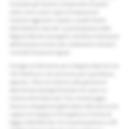
incanalare gli interessi compensativi di questi
settori verso azioni capaci di sequestrare
Carbonio aggiuntivo rispetto a quello fissato
dall'ambiente naturale. La partecipazione della
Regione Marche al progetto sottolinea l’attenzione
dell’Istituzione al tema dei cambiamenti climatici”,
conclude l’Assessore Aguzzi.
Il budget di riferimento per la Regione Marche è di
102.720,00 euro che serviranno per quantificare,
appunto, i flussi di carbonio nella gestione di
determinate tipologie forestali e di creare un
sistema informatico per il loro monitoraggio.
Saranno sviluppati progetti pilota nella quercia da
sughero (in Spagna e Portogallo) e in foreste di
faggio (nelle Marche). Con la partecipazione a LIFE