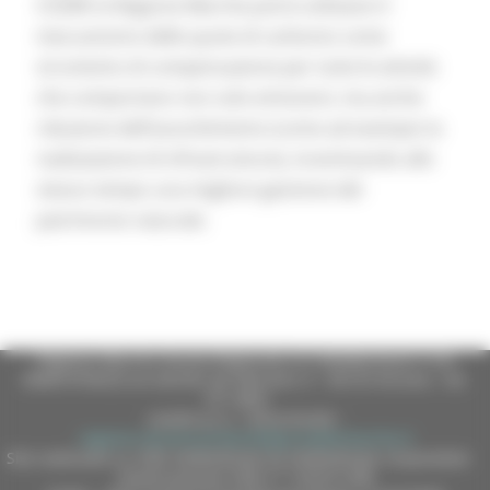
CO2RK la Regione Marche potrà utilizzare il
meccanismo delle quote di carbonio come
strumento di compensazione per tutte le attività
che comportano non solo emissioni, ma anche
riduzione dell’assorbimento (come ad esempio la
realizzazione di infrastrutture), incentivando allo
stesso tempo una migliore gestione del
patrimonio naturale.
Regione Marche Giunta Regionale (CF 80008630420 P.IVA
00481070423) via Gentile da Fabriano, 9 - 60125 Ancona - tel.
071.8061
casella p.e.c. istituzionale :
regione.marche.protocollogiunta@emarche.it
Sito realizzato su CMS DotNetNuke by DotNetNuke Corporation
Autorizzazione SIAE n° 1225/I/1298